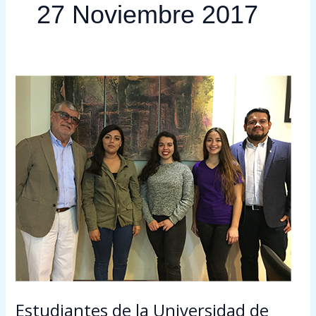
27 Noviembre 2017
Estudiantes
de
la
Universidad
de
Tarapacá
sede
Iquique
obtienen
Beca
de
Movilidad
Nacional
2018
Estudiantes de la Universidad de