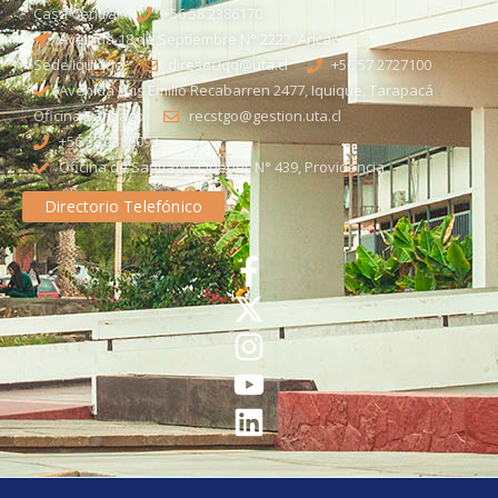
Casa Central
+56 58 2386170
Avenida 18 de Septiembre N° 2222, Arica
Sede Iquique
direseciqq@uta.cl
+56 57 2727100​
Avenida Luis Emilio Recabarren 2477, Iquique, Tarapacá
Oficina Santiago
recstgo@gestion.uta.cl
+56 58 2386093
Oficina de Santiago: Quebec N° 439, Providencia
Directorio Telefónico