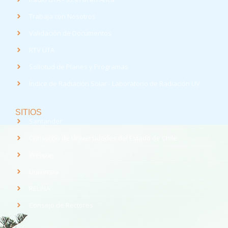
Trabaja con Nosotros
Validación de Documentos
RTV UTA
Solicitud de Planes y Programas
Índice de Radiación Solar - Laboratorio de Radiación UV
SITIOS
Santander
Consorcio de Universidades del Estado de Chile
Webpay
Universia
REUNA
Consejo de Rectores