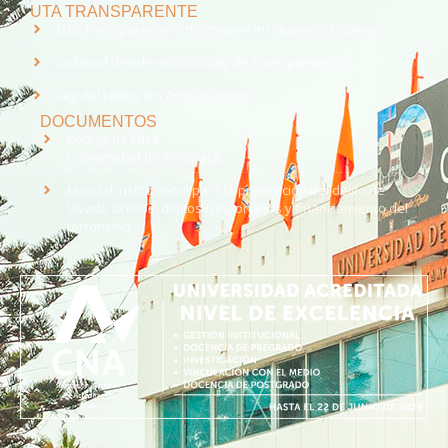
UTA TRANSPARENTE
UTA Transparente - Información Institucional Pública.
Solicitud de Información, Ley de Transparencia
Ley del Lobby (En Actualización)
DOCUMENTOS
Código de Ética
Universidad de Tarapacá
Manual institucional para la prevención del delito de
lavado activos, delitos funcionarios y financiamiento del
terrorismo