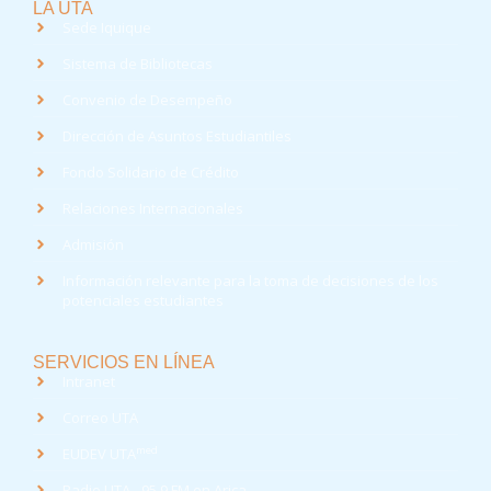
LA UTA
Sede Iquique
Sistema de Bibliotecas
Convenio de Desempeño
Dirección de Asuntos Estudiantiles
Fondo Solidario de Crédito
Relaciones Internacionales
Admisión
Información relevante para la toma de decisiones de los
potenciales estudiantes
SERVICIOS EN LÍNEA
Intranet
Correo UTA
med
EUDEV UTA
Radio UTA - 95.9 FM en Arica