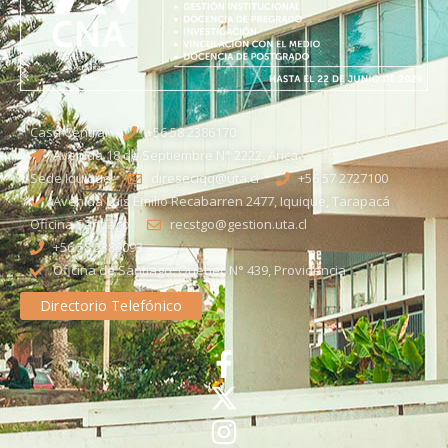
Casa Central
+56 58 2386170
Avenida 18 de Septiembre N° 2222, Arica
Sede Iquique
direseciqq@uta.cl
+56 57 2727100​
Avenida Luis Emilio Recabarren 2477, Iquique, Tarapacá
Oficina Santiago
recstgo@gestion.uta.cl
+56 58 2386093
Oficina de Santiago: Quebec N° 439, Providencia
Directorio Telefónico