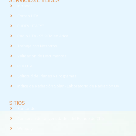
SERVICIOS EN LÍNEA
Intranet
Correo UTA
med
EUDEV UTA
Radio UTA - 95.9 FM en Arica
Trabaja con Nosotros
Validación de Documentos
RTV UTA
Solicitud de Planes y Programas
Índice de Radiación Solar - Laboratorio de Radiación UV
SITIOS
Santander
Consorcio de Universidades del Estado de Chile
Webpay