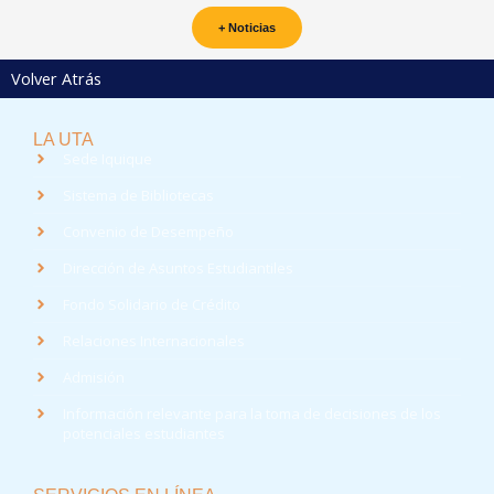
+ Noticias
Volver Atrás
LA UTA
Sede Iquique
Sistema de Bibliotecas
Convenio de Desempeño
Dirección de Asuntos Estudiantiles
Fondo Solidario de Crédito
Relaciones Internacionales
Admisión
Información relevante para la toma de decisiones de los
potenciales estudiantes