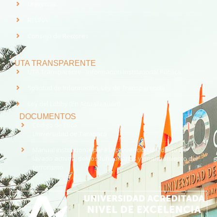
Universia
REUNA
Consejo de Rectores
UTA TRANSPARENTE
UTA Transparente - Información Institucional Pública.
Solicitud de Información, Ley de Transparencia
Ley del Lobby (En Actualización)
DOCUMENTOS
Código de Ética
Universidad de Tarapacá
Manual institucional para la prevención del delito de
lavado activos, delitos funcionarios y financiamiento del
terrorismo