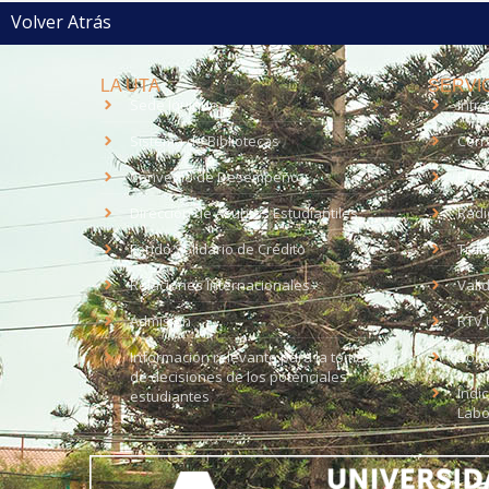
Volver Atrás
LA UTA
SERVIC
Sede Iquique
Intr
Sistema de Bibliotecas
Corr
Convenio de Desempeño
EUD
Dirección de Asuntos Estudiantiles
Radi
Fondo Solidario de Crédito
Trab
Relaciones Internacionales
Vali
Admisión
RTV 
Información relevante para la toma
Soli
de decisiones de los potenciales
Índi
estudiantes
Labo