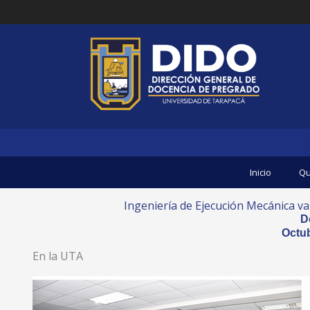
Ir
al
contenido
Inicio
Qu
Ingeniería de Ejecución Mecánica val
D
Octub
En la UTA