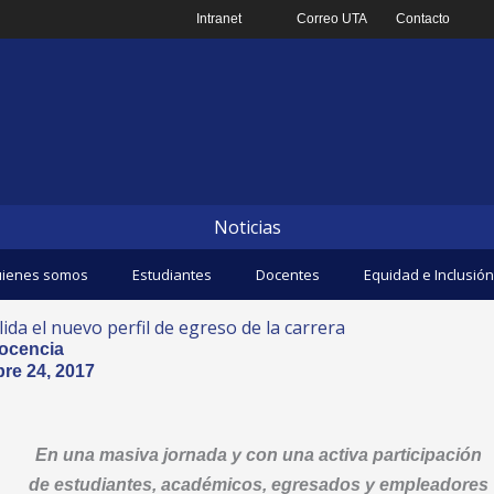
Intranet
Correo UTA
Contacto
Noticias
ienes somos
Estudiantes
Docentes
Equidad e Inclusión
ida el nuevo perfil de egreso de la carrera
ocencia
re 24, 2017
En una masiva jornada y con una activa participación
de estudiantes, académicos, egresados y empleadores