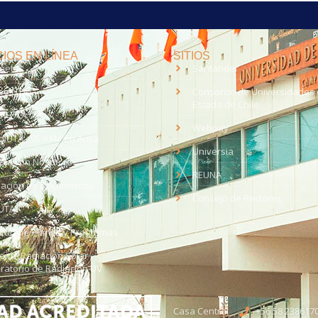
IOS EN LÍNEA
SITIOS
anet
Santander
eo UTA
Consorcio de Universidades 
Estado de Chile
med
EV UTA
Webpay
o UTA - 95.9 FM en Arica
Universia
aja con Nosotros
REUNA
dación de Documentos
Consejo de Rectores
UTA
citud de Planes y Programas
ce de Radiación Solar -
ratorio de Radiación UV
Casa Central
+56 58 238617