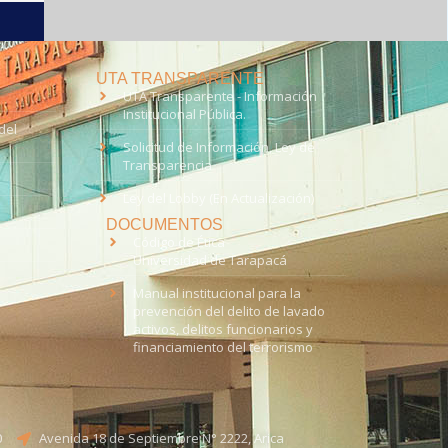
UTA TRANSPARENTE
UTA Transparente - Información
Institucional Pública.
del
Solicitud de Información, Ley de
Transparencia
Ley del Lobby (En Actualización)
DOCUMENTOS
Código de Ética
Universidad de Tarapacá
Manual institucional para la
prevención del delito de lavado
activos, delitos funcionarios y
financiamiento del terrorismo
0
Avenida 18 de Septiembre N° 2222, Arica