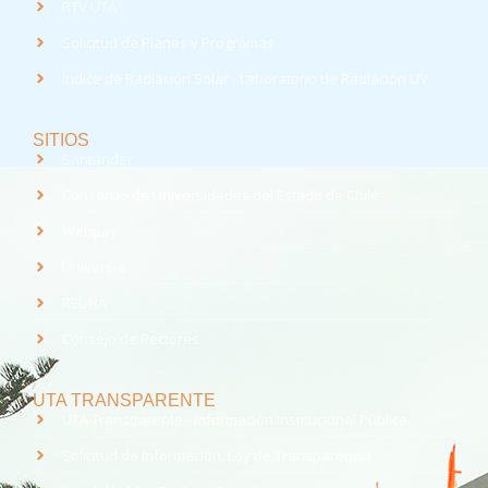
RTV UTA
Solicitud de Planes y Programas
Índice de Radiación Solar - Laboratorio de Radiación UV
SITIOS
Santander
Consorcio de Universidades del Estado de Chile
Webpay
Universia
REUNA
Consejo de Rectores
UTA TRANSPARENTE
UTA Transparente - Información Institucional Pública.
Solicitud de Información, Ley de Transparencia