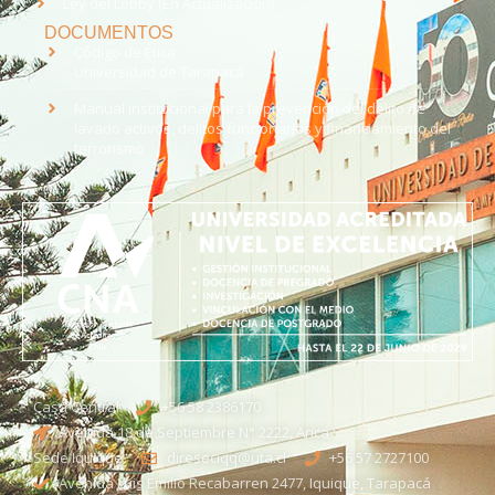
Ley del Lobby (En Actualización)
DOCUMENTOS
Código de Ética
Universidad de Tarapacá
Manual institucional para la prevención del delito de
lavado activos, delitos funcionarios y financiamiento del
terrorismo
Casa Central
+56 58 2386170
Avenida 18 de Septiembre N° 2222, Arica
Sede Iquique
direseciqq@uta.cl
+56 57 2727100​
Avenida Luis Emilio Recabarren 2477, Iquique, Tarapacá