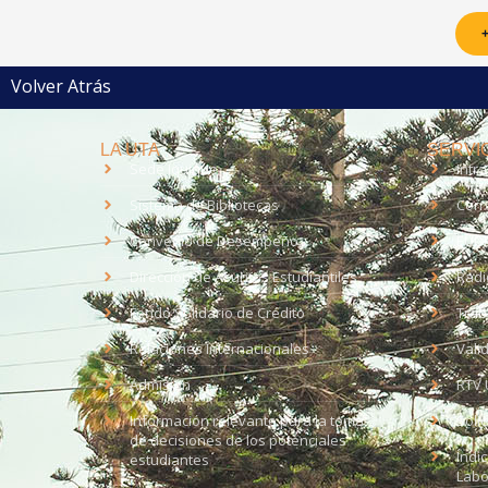
+
Volver Atrás
LA UTA
SERVIC
Sede Iquique
Intr
Sistema de Bibliotecas
Corr
Convenio de Desempeño
EUD
Dirección de Asuntos Estudiantiles
Radi
Fondo Solidario de Crédito
Trab
Relaciones Internacionales
Vali
Admisión
RTV 
Información relevante para la toma
Soli
de decisiones de los potenciales
Índi
estudiantes
Labo