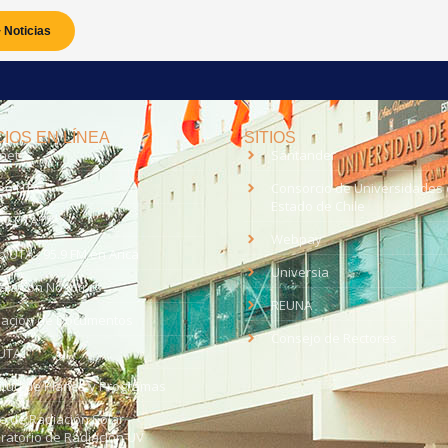
 Noticias
IOS EN LÍNEA
SITIOS
anet
Santander
eo UTA
Consorcio de Universidades 
Estado de Chile
med
EV UTA
Webpay
o UTA - 95.9 FM en Arica
Universia
aja con Nosotros
REUNA
dación de Documentos
Consejo de Rectores
UTA
citud de Planes y Programas
ce de Radiación Solar -
ratorio de Radiación UV