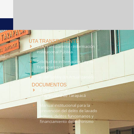
UTA TRANSPARENTE
UTA Transparente - Información
Institucional Pública.
del
Solicitud de Información, Ley de
Transparencia
Ley del Lobby (En Actualización)
DOCUMENTOS
Código de Ética
Universidad de Tarapacá
Manual institucional para la
prevención del delito de lavado
activos, delitos funcionarios y
financiamiento del terrorismo