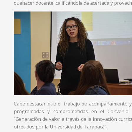
quehacer docente, calificándola de acertada y provech
Cabe destacar que el trabajo de acompañamiento y 
programadas y comprometidas en el Convenio 
“Generación de valor a través de la innovación curricu
ofrecidos por la Universidad de Tarapacá”.