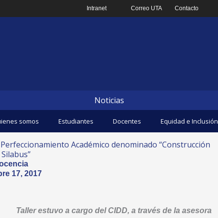
Intranet
Correo UTA
Contacto
Noticias
ienes somos
Estudiantes
Docentes
Equidad e Inclusión
e Perfeccionamiento Académico denominado “Construcción
 Silabus”
ocencia
re 17, 2017
Taller estuvo a cargo del CIDD, a través de la asesora