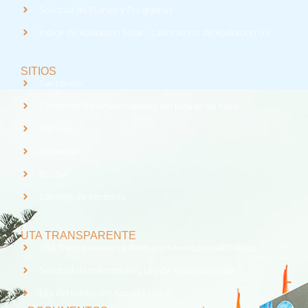
Solicitud de Planes y Programas
Índice de Radiación Solar - Laboratorio de Radiación UV
SITIOS
Santander
Consorcio de Universidades del Estado de Chile
Webpay
Universia
REUNA
Consejo de Rectores
UTA TRANSPARENTE
UTA Transparente - Información Institucional Pública.
Solicitud de Información, Ley de Transparencia
Ley del Lobby (En Actualización)