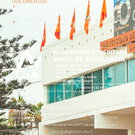
DOCUMENTOS
Código de Ética
Universidad de Tarapacá
Manual institucional para la prevención del delito de
lavado activos, delitos funcionarios y financiamiento del
terrorismo
Casa Central
+56 58 2386170
Avenida 18 de Septiembre N° 2222, Arica
Sede Iquique
direseciqq@uta.cl
+56 57 2727100​
Avenida Luis Emilio Recabarren 2477, Iquique, Tarapacá
Oficina Santiago
recstgo@gestion.uta.cl