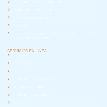
Dirección de Asuntos Estudiantiles
Fondo Solidario de Crédito
Relaciones Internacionales
Admisión
Información relevante para la toma de decisiones de los
potenciales estudiantes
SERVICIOS EN LÍNEA
Intranet
Correo UTA
med
EUDEV UTA
Radio UTA - 95.9 FM en Arica
Trabaja con Nosotros
Validación de Documentos
RTV UTA