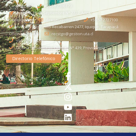
Casa Central
+56 58 2386170
Avenida 18 de Septiembre N° 2222, Arica
Sede Iquique
direseciqq@uta.cl
+56 57 2727100​
Avenida Luis Emilio Recabarren 2477, Iquique, Tarapacá
Oficina Santiago
recstgo@gestion.uta.cl
+56 58 2386093
Oficina de Santiago: Quebec N° 439, Providencia
Directorio Telefónico