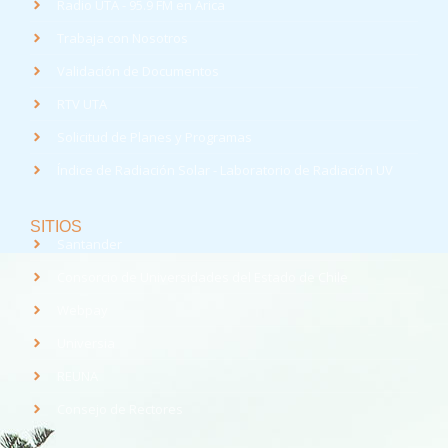
Radio UTA - 95.9 FM en Arica
Trabaja con Nosotros
Validación de Documentos
RTV UTA
Solicitud de Planes y Programas
Índice de Radiación Solar - Laboratorio de Radiación UV
SITIOS
Santander
Consorcio de Universidades del Estado de Chile
Webpay
Universia
REUNA
Consejo de Rectores