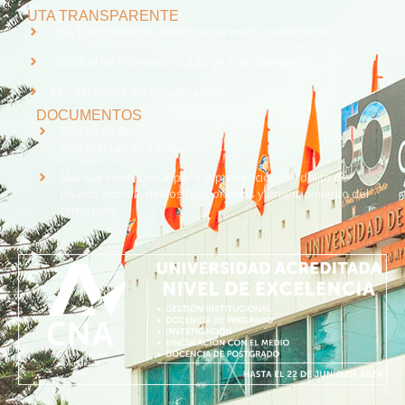
UTA TRANSPARENTE
UTA Transparente - Información Institucional Pública.
Solicitud de Información, Ley de Transparencia
Ley del Lobby (En Actualización)
DOCUMENTOS
Código de Ética
Universidad de Tarapacá
Manual institucional para la prevención del delito de
lavado activos, delitos funcionarios y financiamiento del
terrorismo