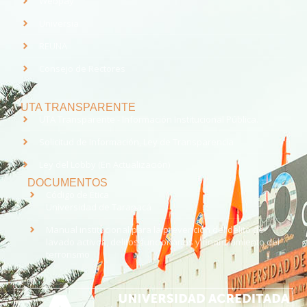
Webpay
Universia
REUNA
Consejo de Rectores
UTA TRANSPARENTE
UTA Transparente - Información Institucional Pública.
Solicitud de Información, Ley de Transparencia
Ley del Lobby (En Actualización)
DOCUMENTOS
Código de Ética
Universidad de Tarapacá
Manual institucional para la prevención del delito de
lavado activos, delitos funcionarios y financiamiento del
terrorismo