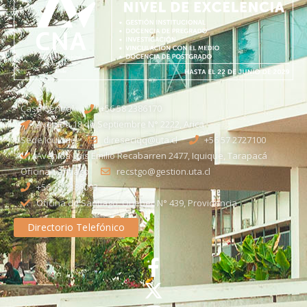
Casa Central
+56 58 2386170
Avenida 18 de Septiembre N° 2222, Arica
Sede Iquique
direseciqq@uta.cl
+56 57 2727100​
Avenida Luis Emilio Recabarren 2477, Iquique, Tarapacá
Oficina Santiago
recstgo@gestion.uta.cl
+56 58 2386093
Oficina de Santiago: Quebec N° 439, Providencia
Directorio Telefónico