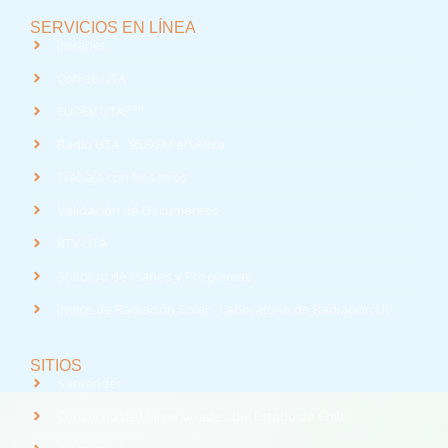
SERVICIOS EN LÍNEA
Intranet
Correo UTA
med
EUDEV UTA
Radio UTA - 95.9 FM en Arica
Trabaja con Nosotros
Validación de Documentos
RTV UTA
Solicitud de Planes y Programas
Índice de Radiación Solar - Laboratorio de Radiación UV
SITIOS
Santander
Consorcio de Universidades del Estado de Chile