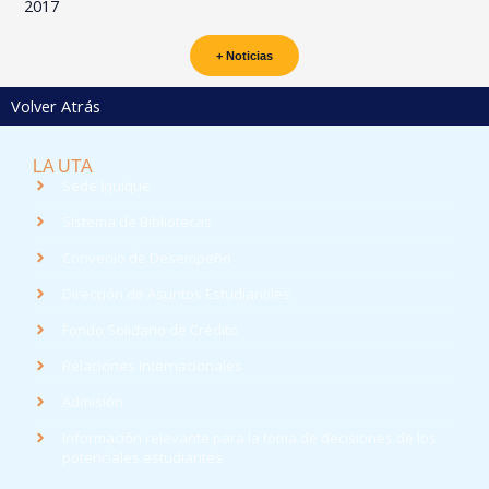
2017
+ Noticias
Volver Atrás
LA UTA
Sede Iquique
Sistema de Bibliotecas
Convenio de Desempeño
Dirección de Asuntos Estudiantiles
Fondo Solidario de Crédito
Relaciones Internacionales
Admisión
Información relevante para la toma de decisiones de los
potenciales estudiantes