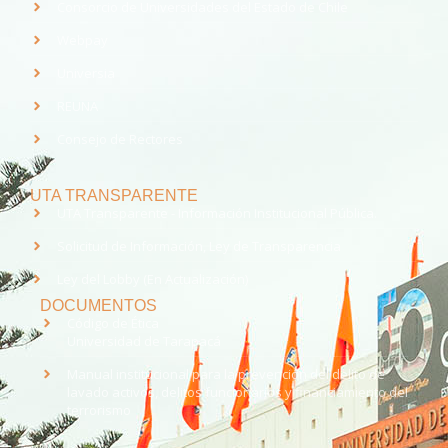
Consorcio de Universidades del Estado de Chile
Webpay
Universia
REUNA
Consejo de Rectores
UTA TRANSPARENTE
UTA Transparente - Información Institucional Pública.
Solicitud de Información, Ley de Transparencia
Ley del Lobby (En Actualización)
DOCUMENTOS
Código de Ética
Universidad de Tarapacá
Manual institucional para la prevención del delito de
lavado activos, delitos funcionarios y financiamiento del
terrorismo