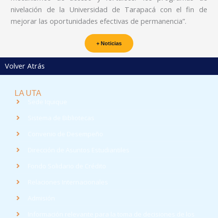
nivelación de la Universidad de Tarapacá con el fin de
mejorar las oportunidades efectivas de permanencia”.
+ Noticias
Volver Atrás
LA UTA
Sede Iquique
Sistema de Bibliotecas
Convenio de Desempeño
Dirección de Asuntos Estudiantiles
Fondo Solidario de Crédito
Relaciones Internacionales
Admisión
Información relevante para la toma de decisiones de los