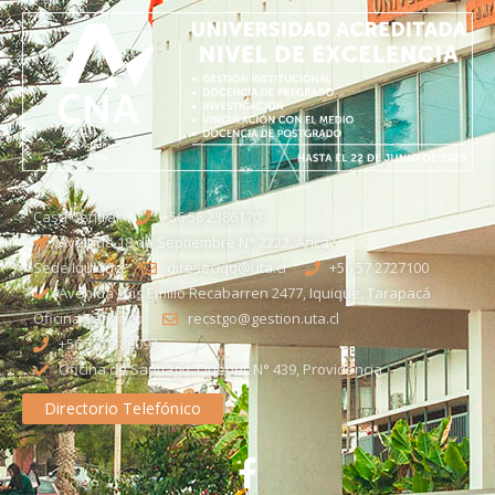
Casa Central
+56 58 2386170
Avenida 18 de Septiembre N° 2222, Arica
Sede Iquique
direseciqq@uta.cl
+56 57 2727100​
Avenida Luis Emilio Recabarren 2477, Iquique, Tarapacá
Oficina Santiago
recstgo@gestion.uta.cl
+56 58 2386093
Oficina de Santiago: Quebec N° 439, Providencia
Directorio Telefónico