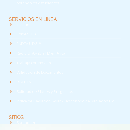
potenciales estudiantes
SERVICIOS EN LÍNEA
Intranet
Correo UTA
med
EUDEV UTA
Radio UTA - 95.9 FM en Arica
Trabaja con Nosotros
Validación de Documentos
RTV UTA
Solicitud de Planes y Programas
Índice de Radiación Solar - Laboratorio de Radiación UV
SITIOS
Santander