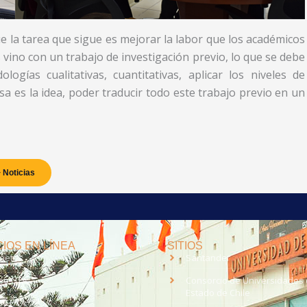
e la tarea que sigue es mejorar la labor que los académicos
 vino con un trabajo de investigación previo, lo que se debe
gías cualitativas, cuantitativas, aplicar los niveles de
a es la idea, poder traducir todo este trabajo previo en un
 Noticias
IOS EN LÍNEA
SITIOS
anet
Santander
eo UTA
Consorcio de Universidades 
Estado de Chile
med
EV UTA