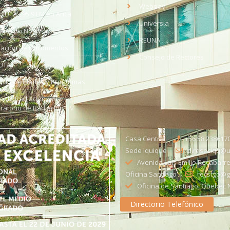
Webpay
o UTA - 95.9 FM en Arica
Universia
aja con Nosotros
REUNA
dación de Documentos
Consejo de Rectores
UTA
citud de Planes y Programas
ce de Radiación Solar -
ratorio de Radiación UV
Casa Central
+56 58 238617
Sede Iquique
direseciqq@ut
Avenida Luis Emilio Recabarre
Oficina Santiago
recstgo@ge
Oficina de Santiago: Quebec N
Directorio Telefónico