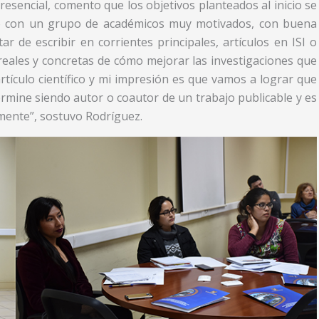
presencial, comento que los objetivos planteados al inicio se
ntó con un grupo de académicos muy motivados, con buena
 de escribir en corrientes principales, artículos en ISI o
reales y concretas de cómo mejorar las investigaciones que
rtículo científico y mi impresión es que vamos a lograr que
ermine siendo autor o coautor de un trabajo publicable y es
mente”, sostuvo Rodríguez.