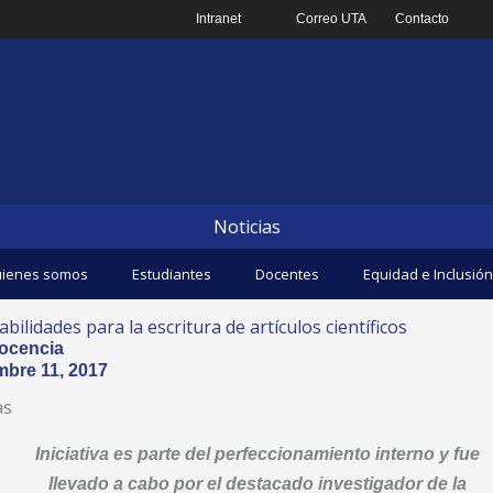
Intranet
Correo UTA
Contacto
Noticias
ienes somos
Estudiantes
Docentes
Equidad e Inclusión
lidades para la escritura de artículos científicos
ocencia
mbre 11, 2017
as
Iniciativa es parte del perfeccionamiento interno y fue
llevado a cabo por el destacado investigador de la