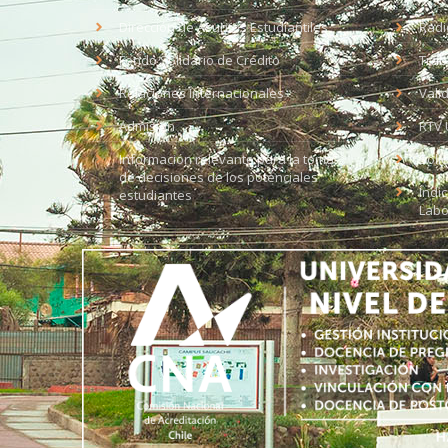
Dirección de Asuntos Estudiantiles
Radi
Fondo Solidario de Crédito
Trab
Relaciones Internacionales
Vali
Admisión
RTV 
Información relevante para la toma
Soli
de decisiones de los potenciales
Índi
estudiantes
Labo