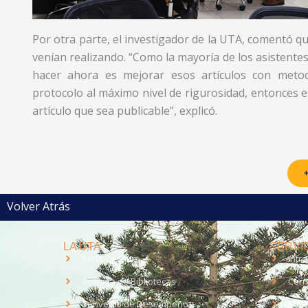
Por otra parte, el investigador de la UTA, comentó qu
venían realizando. “Como la mayoría de los asistentes
hacer ahora es mejorar esos artículos con metodolo
protocolo al máximo nivel de rigurosidad, entonces es
artículo que sea publicable”, explicó.
+
Volver Atrás
LA UTA
SERVIC
Sede Iquique
Intr
Sistema de Bibliotecas
Corr
Convenio de Desempeño
EUD