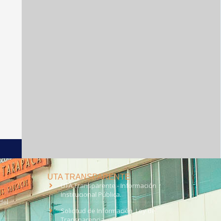
UTA TRANSPARENTE
UTA Transparente - Información
Institucional Pública.
del
Solicitud de Información, Ley de
Transparencia