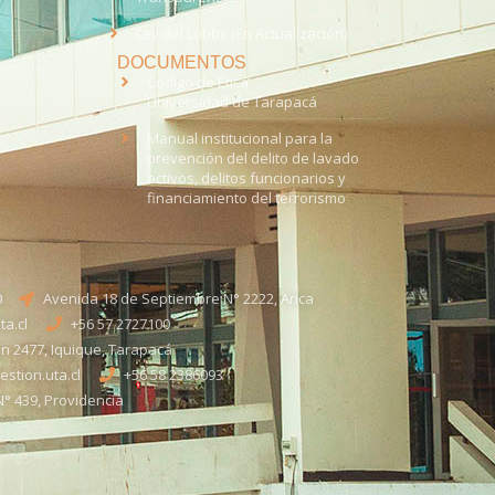
Ley del Lobby (En Actualización)
DOCUMENTOS
Código de Ética
Universidad de Tarapacá
Manual institucional para la
prevención del delito de lavado
activos, delitos funcionarios y
financiamiento del terrorismo
0
Avenida 18 de Septiembre N° 2222, Arica
a.cl
+56 57 2727100​
n 2477, Iquique, Tarapacá
stion.uta.cl
+56 58 2386093
° 439, Providencia