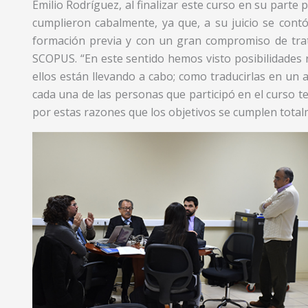
Emilio Rodríguez, al finalizar este curso en su parte 
cumplieron cabalmente, ya que, a su juicio se co
formación previa y con un gran compromiso de tratar
SCOPUS. “En este sentido hemos visto posibilidades 
ellos están llevando a cabo; como traducirlas en un a
cada una de las personas que participó en el curso t
por estas razones que los objetivos se cumplen total