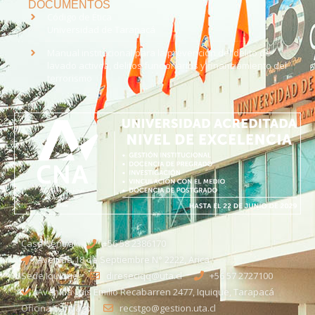
DOCUMENTOS
Código de Ética
Universidad de Tarapacá
Manual institucional para la prevención del delito de
lavado activos, delitos funcionarios y financiamiento del
terrorismo
Casa Central
+56 58 2386170
Avenida 18 de Septiembre N° 2222, Arica
Sede Iquique
direseciqq@uta.cl
+56 57 2727100​
Avenida Luis Emilio Recabarren 2477, Iquique, Tarapacá
Oficina Santiago
recstgo@gestion.uta.cl