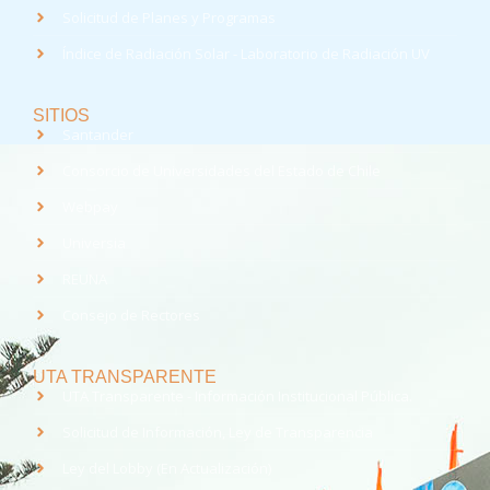
Solicitud de Planes y Programas
Índice de Radiación Solar - Laboratorio de Radiación UV
SITIOS
Santander
Consorcio de Universidades del Estado de Chile
Webpay
Universia
REUNA
Consejo de Rectores
UTA TRANSPARENTE
UTA Transparente - Información Institucional Pública.
Solicitud de Información, Ley de Transparencia
Ley del Lobby (En Actualización)