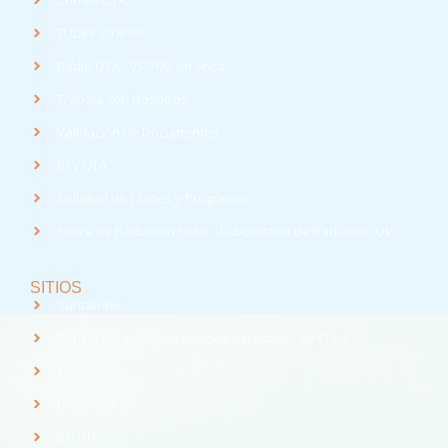
Correo UTA
med
EUDEV UTA
Radio UTA - 95.9 FM en Arica
Trabaja con Nosotros
Validación de Documentos
RTV UTA
Solicitud de Planes y Programas
Índice de Radiación Solar - Laboratorio de Radiación UV
SITIOS
Santander
Consorcio de Universidades del Estado de Chile
Webpay
Universia
REUNA