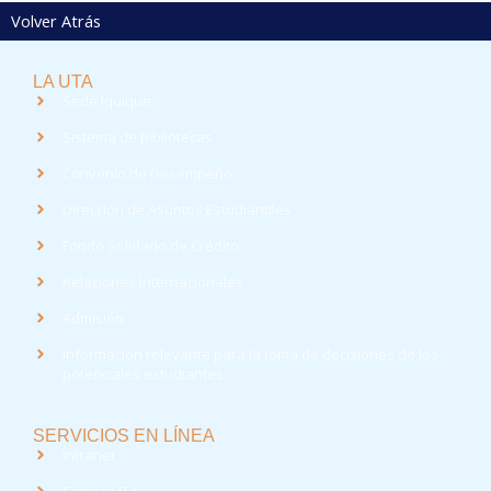
Volver Atrás
LA UTA
Sede Iquique
Sistema de Bibliotecas
Convenio de Desempeño
Dirección de Asuntos Estudiantiles
Fondo Solidario de Crédito
Relaciones Internacionales
Admisión
Información relevante para la toma de decisiones de los
potenciales estudiantes
SERVICIOS EN LÍNEA
Intranet