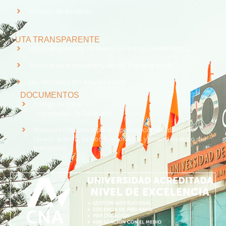
Consejo de Rectores
UTA TRANSPARENTE
UTA Transparente - Información Institucional Pública.
Solicitud de Información, Ley de Transparencia
Ley del Lobby (En Actualización)
DOCUMENTOS
Código de Ética
Universidad de Tarapacá
Manual institucional para la prevención del delito de
lavado activos, delitos funcionarios y financiamiento del
terrorismo