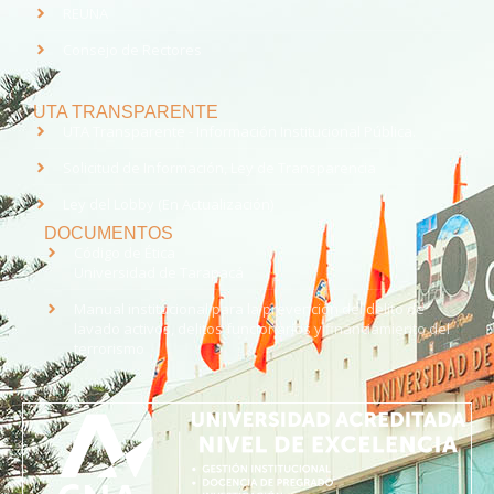
REUNA
Consejo de Rectores
UTA TRANSPARENTE
UTA Transparente - Información Institucional Pública.
Solicitud de Información, Ley de Transparencia
Ley del Lobby (En Actualización)
DOCUMENTOS
Código de Ética
Universidad de Tarapacá
Manual institucional para la prevención del delito de
lavado activos, delitos funcionarios y financiamiento del
terrorismo