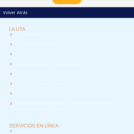
Volver Atrás
LA UTA
Sede Iquique
Sistema de Bibliotecas
Convenio de Desempeño
Dirección de Asuntos Estudiantiles
Fondo Solidario de Crédito
Relaciones Internacionales
Admisión
Información relevante para la toma de decisiones de los
potenciales estudiantes
SERVICIOS EN LÍNEA
Intranet