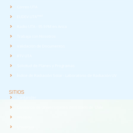
Correo UTA
med
EUDEV UTA
Radio UTA - 95.9 FM en Arica
Trabaja con Nosotros
Validación de Documentos
RTV UTA
Solicitud de Planes y Programas
Índice de Radiación Solar - Laboratorio de Radiación UV
SITIOS
Santander
Consorcio de Universidades del Estado de Chile
Webpay
Universia