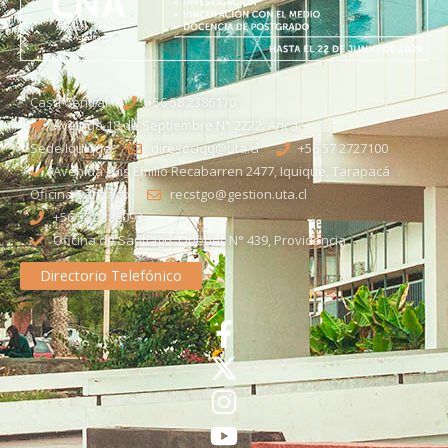
Casa Central
+56 58 2386170
Avenida 18 de Septiembre N° 2222, Arica
Sede Iquique
direseciqq@uta.cl
+56 57 2727100​
Avenida Luis Emilio Recabarren 2477, Iquique, Tarapacá
Oficina Santiago
recstgo@gestion.uta.cl
+56 58 2386093
Oficina de Santiago: Quebec N° 439, Providencia
Directorio Telefónico