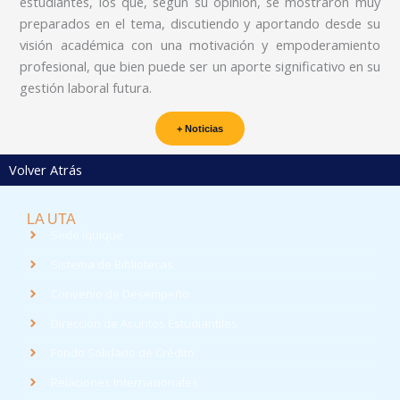
estudiantes, los que, según su opinión, se mostraron muy
preparados en el tema, discutiendo y aportando desde su
visión académica con una motivación y empoderamiento
profesional, que bien puede ser un aporte significativo en su
gestión laboral futura.
+ Noticias
Volver Atrás
LA UTA
Sede Iquique
Sistema de Bibliotecas
Convenio de Desempeño
Dirección de Asuntos Estudiantiles
Fondo Solidario de Crédito
Relaciones Internacionales