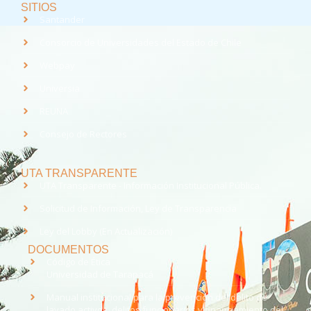
SITIOS
Santander
Consorcio de Universidades del Estado de Chile
Webpay
Universia
REUNA
Consejo de Rectores
UTA TRANSPARENTE
UTA Transparente - Información Institucional Pública.
Solicitud de Información, Ley de Transparencia
Ley del Lobby (En Actualización)
DOCUMENTOS
Código de Ética
Universidad de Tarapacá
Manual institucional para la prevención del delito de
lavado activos, delitos funcionarios y financiamiento del