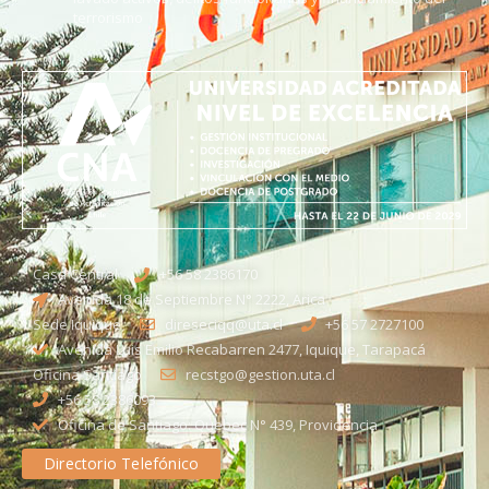
terrorismo
Casa Central
+56 58 2386170
Avenida 18 de Septiembre N° 2222, Arica
Sede Iquique
direseciqq@uta.cl
+56 57 2727100​
Avenida Luis Emilio Recabarren 2477, Iquique, Tarapacá
Oficina Santiago
recstgo@gestion.uta.cl
+56 58 2386093
Oficina de Santiago: Quebec N° 439, Providencia
Directorio Telefónico