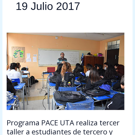
19 Julio 2017
Programa
PACE
UTA
realiza
tercer
taller
a
estudiantes
de
tercero
y
cuarto
Programa PACE UTA realiza tercer
medio.
taller a estudiantes de tercero y