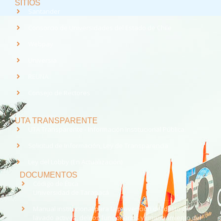
SITIOS
Santander
Consorcio de Universidades del Estado de Chile
Webpay
Universia
REUNA
Consejo de Rectores
UTA TRANSPARENTE
UTA Transparente - Información Institucional Pública.
Solicitud de Información, Ley de Transparencia
Ley del Lobby (En Actualización)
DOCUMENTOS
Código de Ética
Universidad de Tarapacá
Manual institucional para la prevención del delito de
lavado activos, delitos funcionarios y financiamiento del