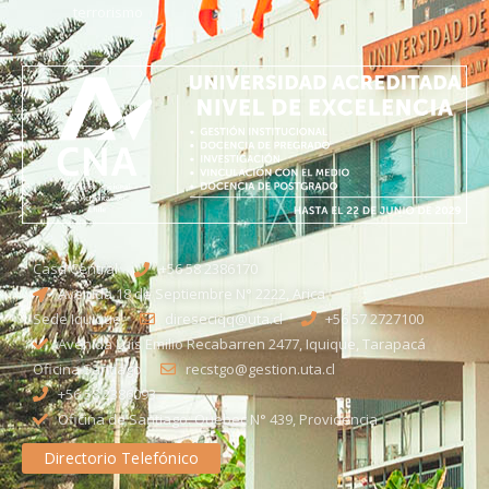
terrorismo
Casa Central
+56 58 2386170
Avenida 18 de Septiembre N° 2222, Arica
Sede Iquique
direseciqq@uta.cl
+56 57 2727100​
Avenida Luis Emilio Recabarren 2477, Iquique, Tarapacá
Oficina Santiago
recstgo@gestion.uta.cl
+56 58 2386093
Oficina de Santiago: Quebec N° 439, Providencia
Directorio Telefónico