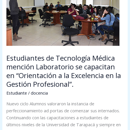
mención
Laboratorio
se
capacitan
en
“Orientación
a
la
Estudiantes de Tecnología Médica
Excelencia
en
mención Laboratorio se capacitan
la
en “Orientación a la Excelencia en la
Gestión
Gestión Profesional”.
Profesional”.
Estudiante
/
docencia
Nuevo ciclo Alumnos valoraron la instancia de
perfeccionamiento ad portas de comenzar sus internados.
Continuando con las capacitaciones a estudiantes de
últimos niveles de la Universidad de Tarapacá y siempre en