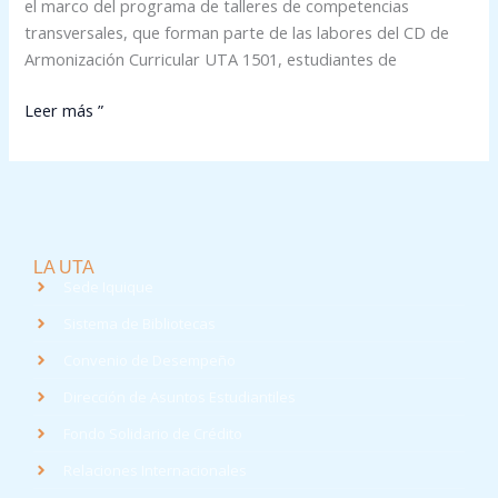
el marco del programa de talleres de competencias
transversales, que forman parte de las labores del CD de
Armonización Curricular UTA 1501, estudiantes de
Leer más ”
LA UTA
Sede Iquique
Sistema de Bibliotecas
Convenio de Desempeño
Dirección de Asuntos Estudiantiles
Fondo Solidario de Crédito
Relaciones Internacionales