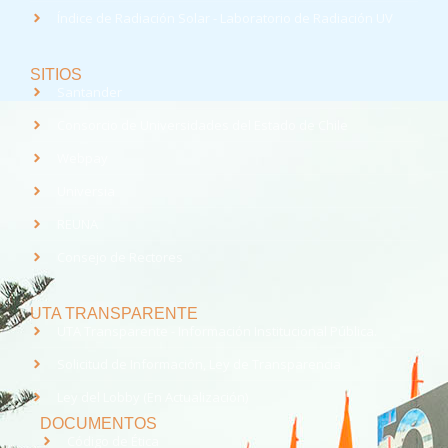
Índice de Radiación Solar - Laboratorio de Radiación UV
SITIOS
Santander
Consorcio de Universidades del Estado de Chile
Webpay
Universia
REUNA
Consejo de Rectores
UTA TRANSPARENTE
UTA Transparente - Información Institucional Pública.
Solicitud de Información, Ley de Transparencia
Ley del Lobby (En Actualización)
DOCUMENTOS
Código de Ética