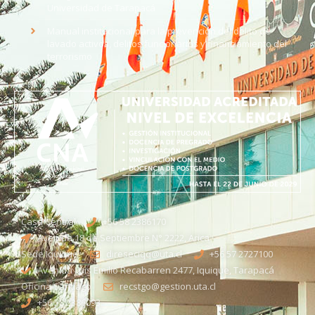
Universidad de Tarapacá
Manual institucional para la prevención del delito de
lavado activos, delitos funcionarios y financiamiento del
terrorismo
Casa Central
+56 58 2386170
Avenida 18 de Septiembre N° 2222, Arica
Sede Iquique
direseciqq@uta.cl
+56 57 2727100​
Avenida Luis Emilio Recabarren 2477, Iquique, Tarapacá
Oficina Santiago
recstgo@gestion.uta.cl
+56 58 2386093