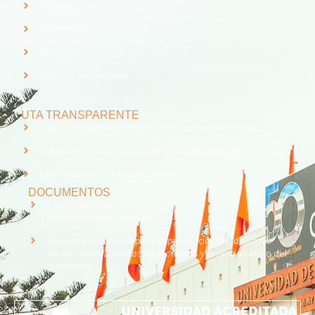
Webpay
Universia
REUNA
Consejo de Rectores
UTA TRANSPARENTE
UTA Transparente - Información Institucional Pública.
Solicitud de Información, Ley de Transparencia
Ley del Lobby (En Actualización)
DOCUMENTOS
Código de Ética
Universidad de Tarapacá
Manual institucional para la prevención del delito de
lavado activos, delitos funcionarios y financiamiento del
terrorismo