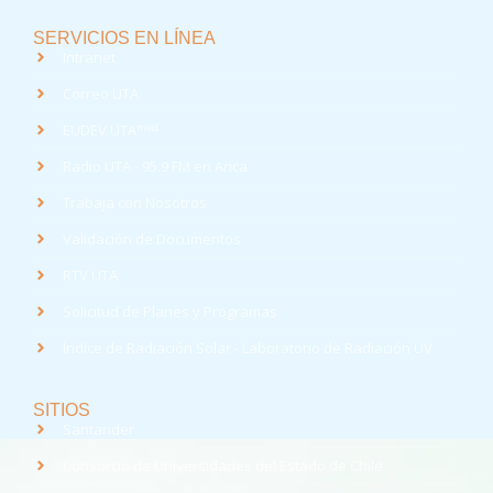
SERVICIOS EN LÍNEA
Intranet
Correo UTA
med
EUDEV UTA
Radio UTA - 95.9 FM en Arica
Trabaja con Nosotros
Validación de Documentos
RTV UTA
Solicitud de Planes y Programas
Índice de Radiación Solar - Laboratorio de Radiación UV
SITIOS
Santander
Consorcio de Universidades del Estado de Chile