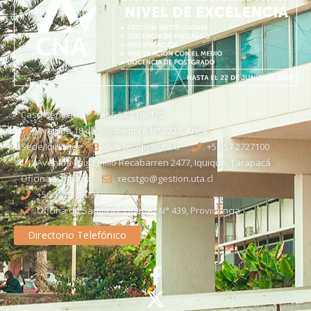
Casa Central
+56 58 2386170
Avenida 18 de Septiembre N° 2222, Arica
Sede Iquique
direseciqq@uta.cl
+56 57 2727100​
Avenida Luis Emilio Recabarren 2477, Iquique, Tarapacá
Oficina Santiago
recstgo@gestion.uta.cl
+56 58 2386093
Oficina de Santiago: Quebec N° 439, Providencia
Directorio Telefónico