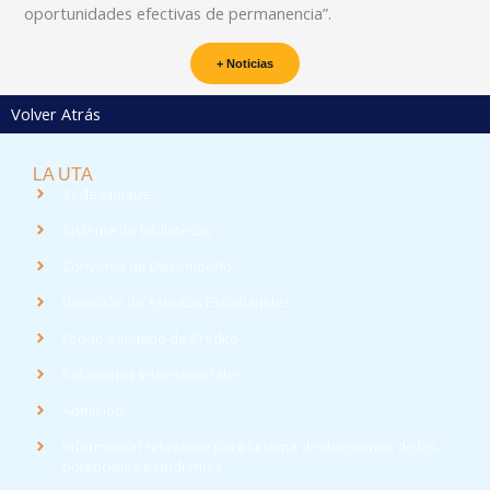
oportunidades efectivas de permanencia”.
+ Noticias
Volver Atrás
LA UTA
Sede Iquique
Sistema de Bibliotecas
Convenio de Desempeño
Dirección de Asuntos Estudiantiles
Fondo Solidario de Crédito
Relaciones Internacionales
Admisión
Información relevante para la toma de decisiones de los
potenciales estudiantes