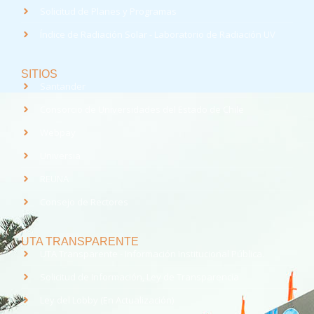
Solicitud de Planes y Programas
Índice de Radiación Solar - Laboratorio de Radiación UV
SITIOS
Santander
Consorcio de Universidades del Estado de Chile
Webpay
Universia
REUNA
Consejo de Rectores
UTA TRANSPARENTE
UTA Transparente - Información Institucional Pública.
Solicitud de Información, Ley de Transparencia
Ley del Lobby (En Actualización)