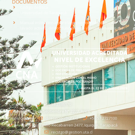
DOCUMENTOS
Código de Ética
Universidad de Tarapacá
Manual institucional para la prevención del delito de
lavado activos, delitos funcionarios y financiamiento del
terrorismo
Casa Central
+56 58 2386170
Avenida 18 de Septiembre N° 2222, Arica
Sede Iquique
direseciqq@uta.cl
+56 57 2727100​
Avenida Luis Emilio Recabarren 2477, Iquique, Tarapacá
Oficina Santiago
recstgo@gestion.uta.cl