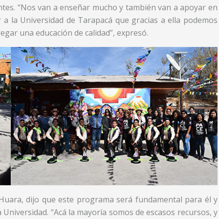
antes. “Nos van a enseñar mucho y también van a apoyar en
 a la Universidad de Tarapacá que gracias a ella podemos
regar una educación de calidad”, expresó.
 Huara, dijo que este programa será fundamental para él y
 Universidad. “Acá la mayoría somos de escasos recursos, y