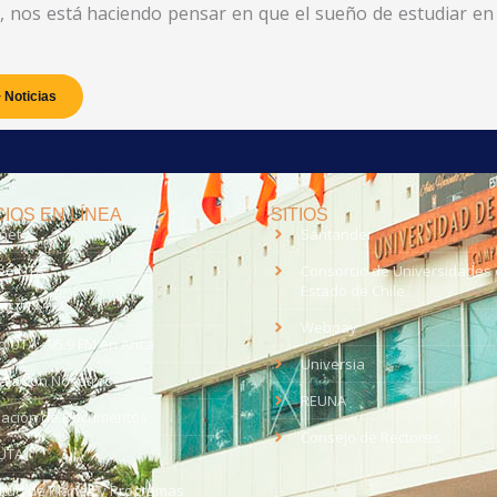
, nos está haciendo pensar en que el sueño de estudiar en
 Noticias
IOS EN LÍNEA
SITIOS
anet
Santander
eo UTA
Consorcio de Universidades 
Estado de Chile
med
EV UTA
Webpay
o UTA - 95.9 FM en Arica
Universia
aja con Nosotros
REUNA
dación de Documentos
Consejo de Rectores
UTA
citud de Planes y Programas