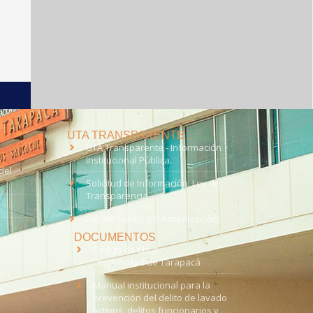
UTA TRANSPARENTE
UTA Transparente - Información
Institucional Pública.
del
Solicitud de Información, Ley de
Transparencia
Ley del Lobby (En Actualización)
DOCUMENTOS
Código de Ética
Universidad de Tarapacá
Manual institucional para la
prevención del delito de lavado
activos, delitos funcionarios y