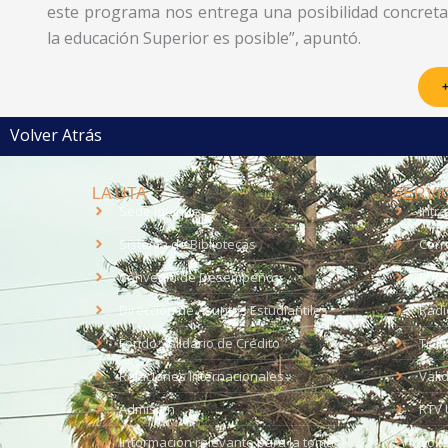
este programa nos entrega una posibilidad concreta
la educación Superior es posible”, apuntó.
+
Volver Atrás
LA UTA
SERVIC
Sede Iquique
Intr
Sistema de Bibliotecas
Corr
Convenio de Desempeño
EUD
Dirección de Asuntos Estudiantiles
Radi
Fondo Solidario de Crédito
Trab
Relaciones Internacionales
Vali
Admisión
RTV 
Información relevante para la toma
Soli