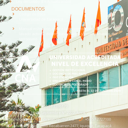
Ley del Lobby (En Actualización)
DOCUMENTOS
Código de Ética
Universidad de Tarapacá
Manual institucional para la prevención del delito de
lavado activos, delitos funcionarios y financiamiento del
terrorismo
Casa Central
+56 58 2386170
Avenida 18 de Septiembre N° 2222, Arica
Sede Iquique
direseciqq@uta.cl
+56 57 2727100​
Avenida Luis Emilio Recabarren 2477, Iquique, Tarapacá