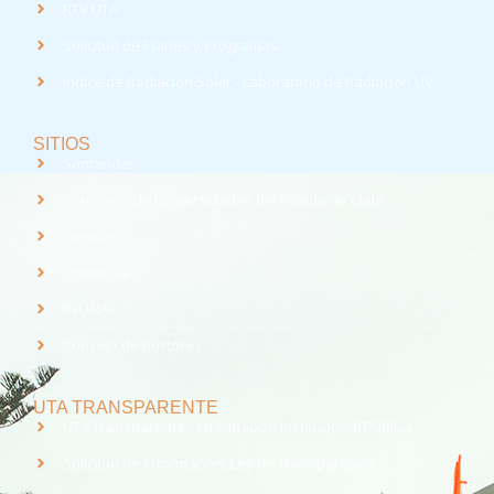
RTV UTA
Solicitud de Planes y Programas
Índice de Radiación Solar - Laboratorio de Radiación UV
SITIOS
Santander
Consorcio de Universidades del Estado de Chile
Webpay
Universia
REUNA
Consejo de Rectores
UTA TRANSPARENTE
UTA Transparente - Información Institucional Pública.
Solicitud de Información, Ley de Transparencia