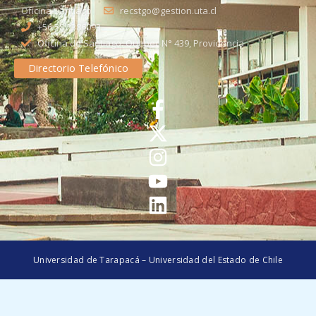
Oficina Santiago
recstgo@gestion.uta.cl
+56 58 2386093
Oficina de Santiago: Quebec N° 439, Providencia
Directorio Telefónico
Universidad de Tarapacá – Universidad del Estado de Chile