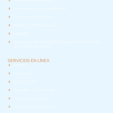
Convenio de Desempeño
Dirección de Asuntos Estudiantiles
Fondo Solidario de Crédito
Relaciones Internacionales
Admisión
Información relevante para la toma de decisiones de los
potenciales estudiantes
SERVICIOS EN LÍNEA
Intranet
Correo UTA
med
EUDEV UTA
Radio UTA - 95.9 FM en Arica
Trabaja con Nosotros
Validación de Documentos