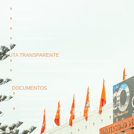
Webpay
Universia
REUNA
Consejo de Rectores
UTA TRANSPARENTE
UTA Transparente - Información Institucional Pública.
Solicitud de Información, Ley de Transparencia
Ley del Lobby (En Actualización)
DOCUMENTOS
Código de Ética
Universidad de Tarapacá
Manual institucional para la prevención del delito de
lavado activos, delitos funcionarios y financiamiento del
terrorismo