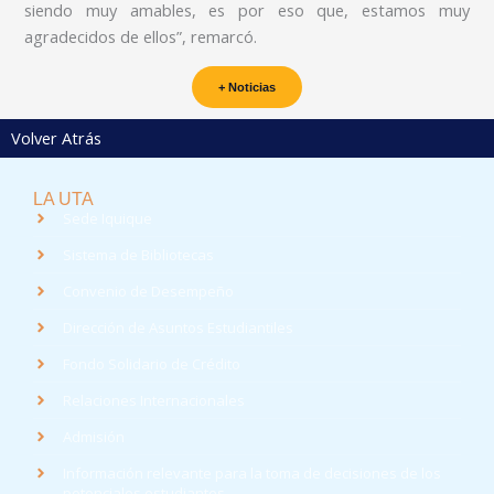
siendo muy amables, es por eso que, estamos muy
agradecidos de ellos”, remarcó.
+ Noticias
Volver Atrás
LA UTA
Sede Iquique
Sistema de Bibliotecas
Convenio de Desempeño
Dirección de Asuntos Estudiantiles
Fondo Solidario de Crédito
Relaciones Internacionales
Admisión
Información relevante para la toma de decisiones de los
potenciales estudiantes