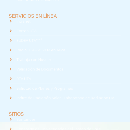
SERVICIOS EN LÍNEA
Intranet
Correo UTA
med
EUDEV UTA
Radio UTA - 95.9 FM en Arica
Trabaja con Nosotros
Validación de Documentos
RTV UTA
Solicitud de Planes y Programas
Índice de Radiación Solar - Laboratorio de Radiación UV
SITIOS
Santander
Consorcio de Universidades del Estado de Chile