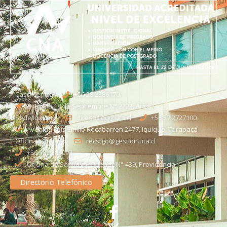
Casa Central
+56 58 2386170
Avenida 18 de Septiembre N° 2222, Arica
Sede Iquique
direseciqq@uta.cl
+56 57 2727100​
Avenida Luis Emilio Recabarren 2477, Iquique, Tarapacá
Oficina Santiago
recstgo@gestion.uta.cl
+56 58 2386093
Oficina de Santiago: Quebec N° 439, Providencia
Directorio Telefónico