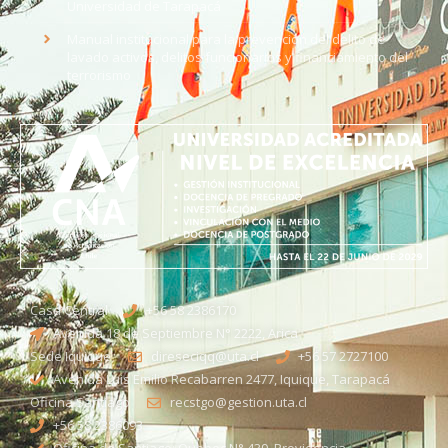
Universidad de Tarapacá
Manual institucional para la prevención del delito de
lavado activos, delitos funcionarios y financiamiento del
terrorismo
Casa Central
+56 58 2386170
Avenida 18 de Septiembre N° 2222, Arica
Sede Iquique
direseciqq@uta.cl
+56 57 2727100​
Avenida Luis Emilio Recabarren 2477, Iquique, Tarapacá
Oficina Santiago
recstgo@gestion.uta.cl
+56 58 2386093