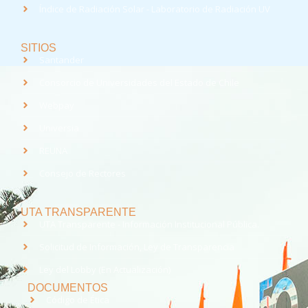
Índice de Radiación Solar - Laboratorio de Radiación UV
SITIOS
Santander
Consorcio de Universidades del Estado de Chile
Webpay
Universia
REUNA
Consejo de Rectores
UTA TRANSPARENTE
UTA Transparente - Información Institucional Pública.
Solicitud de Información, Ley de Transparencia
Ley del Lobby (En Actualización)
DOCUMENTOS
Código de Ética