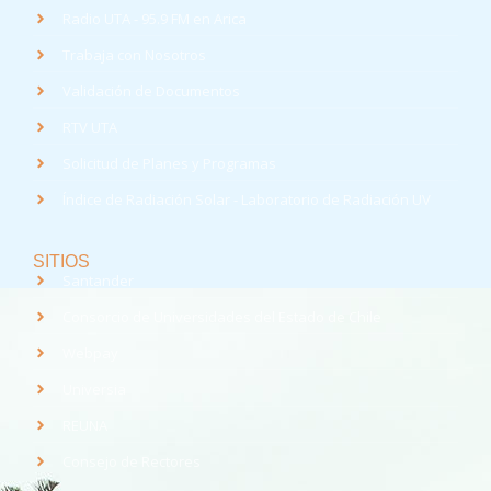
Radio UTA - 95.9 FM en Arica
Trabaja con Nosotros
Validación de Documentos
RTV UTA
Solicitud de Planes y Programas
Índice de Radiación Solar - Laboratorio de Radiación UV
SITIOS
Santander
Consorcio de Universidades del Estado de Chile
Webpay
Universia
REUNA
Consejo de Rectores