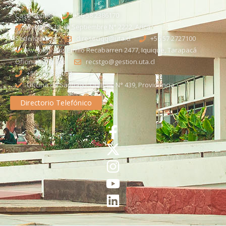
Casa Central
+56 58 2386170
Avenida 18 de Septiembre N° 2222, Arica
Sede Iquique
direseciqq@uta.cl
+56 57 2727100​
Avenida Luis Emilio Recabarren 2477, Iquique, Tarapacá
Oficina Santiago
recstgo@gestion.uta.cl
+56 58 2386093
Oficina de Santiago: Quebec N° 439, Providencia
Directorio Telefónico