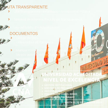
UTA TRANSPARENTE
UTA Transparente - Información Institucional Pública.
Solicitud de Información, Ley de Transparencia
Ley del Lobby (En Actualización)
DOCUMENTOS
Código de Ética
Universidad de Tarapacá
Manual institucional para la prevención del delito de
lavado activos, delitos funcionarios y financiamiento del
terrorismo