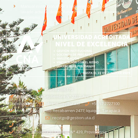
Manual institucional para la prevención del delito de
lavado activos, delitos funcionarios y financiamiento del
terrorismo
Casa Central
+56 58 2386170
Avenida 18 de Septiembre N° 2222, Arica
Sede Iquique
direseciqq@uta.cl
+56 57 2727100​
Avenida Luis Emilio Recabarren 2477, Iquique, Tarapacá
Oficina Santiago
recstgo@gestion.uta.cl
+56 58 2386093
Oficina de Santiago: Quebec N° 439, Providencia