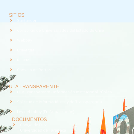
SITIOS
Santander
Consorcio de Universidades del Estado de Chile
Webpay
Universia
REUNA
Consejo de Rectores
UTA TRANSPARENTE
UTA Transparente - Información Institucional Pública.
Solicitud de Información, Ley de Transparencia
Ley del Lobby (En Actualización)
DOCUMENTOS
Código de Ética
Universidad de Tarapacá