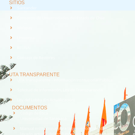
SITIOS
Santander
Consorcio de Universidades del Estado de Chile
Webpay
Universia
REUNA
Consejo de Rectores
UTA TRANSPARENTE
UTA Transparente - Información Institucional Pública.
Solicitud de Información, Ley de Transparencia
Ley del Lobby (En Actualización)
DOCUMENTOS
Código de Ética
Universidad de Tarapacá
Manual institucional para la prevención del delito de
lavado activos, delitos funcionarios y financiamiento del