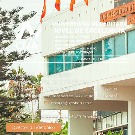
terrorismo
Casa Central
+56 58 2386170
Avenida 18 de Septiembre N° 2222, Arica
Sede Iquique
direseciqq@uta.cl
+56 57 2727100​
Avenida Luis Emilio Recabarren 2477, Iquique, Tarapacá
Oficina Santiago
recstgo@gestion.uta.cl
+56 58 2386093
Oficina de Santiago: Quebec N° 439, Providencia
Directorio Telefónico