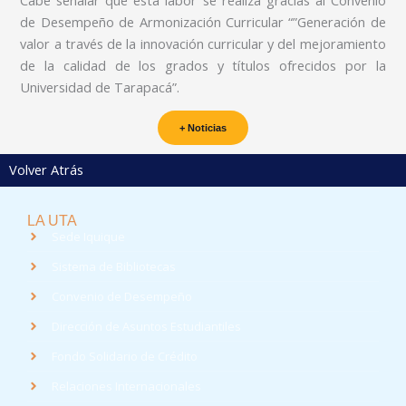
de Desempeño de Armonización Curricular “”Generación de
valor a través de la innovación curricular y del mejoramiento
de la calidad de los grados y títulos ofrecidos por la
Universidad de Tarapacá”.
+ Noticias
Volver Atrás
LA UTA
Sede Iquique
Sistema de Bibliotecas
Convenio de Desempeño
Dirección de Asuntos Estudiantiles
Fondo Solidario de Crédito
Relaciones Internacionales