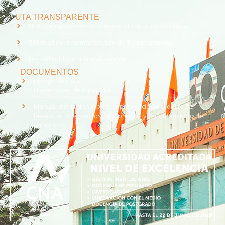
UTA TRANSPARENTE
UTA Transparente - Información Institucional Pública.
Solicitud de Información, Ley de Transparencia
Ley del Lobby (En Actualización)
DOCUMENTOS
Código de Ética
Universidad de Tarapacá
Manual institucional para la prevención del delito de
lavado activos, delitos funcionarios y financiamiento del
terrorismo