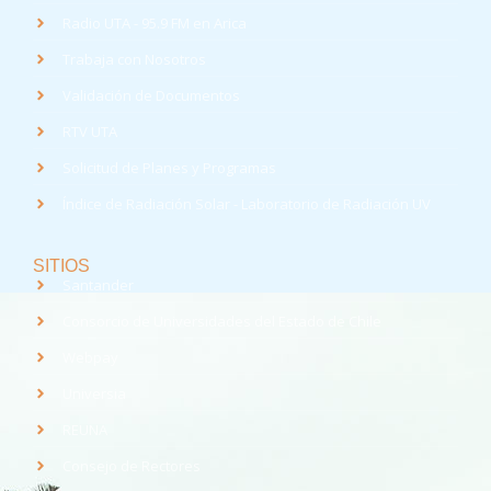
Radio UTA - 95.9 FM en Arica
Trabaja con Nosotros
Validación de Documentos
RTV UTA
Solicitud de Planes y Programas
Índice de Radiación Solar - Laboratorio de Radiación UV
SITIOS
Santander
Consorcio de Universidades del Estado de Chile
Webpay
Universia
REUNA
Consejo de Rectores