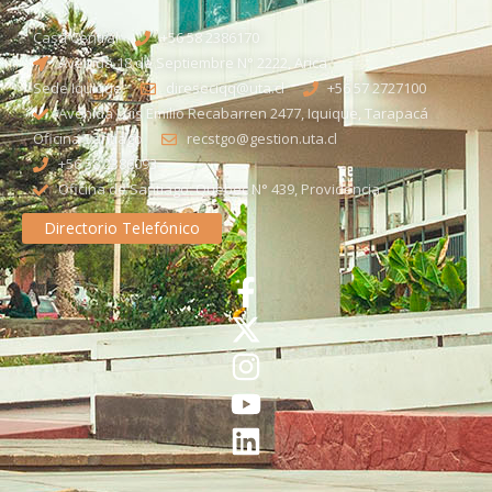
Casa Central
+56 58 2386170
Avenida 18 de Septiembre N° 2222, Arica
Sede Iquique
direseciqq@uta.cl
+56 57 2727100​
Avenida Luis Emilio Recabarren 2477, Iquique, Tarapacá
Oficina Santiago
recstgo@gestion.uta.cl
+56 58 2386093
Oficina de Santiago: Quebec N° 439, Providencia
Directorio Telefónico