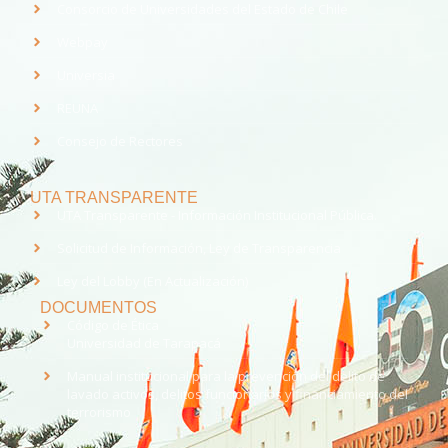
Consorcio de Universidades del Estado de Chile
Webpay
Universia
REUNA
Consejo de Rectores
UTA TRANSPARENTE
UTA Transparente - Información Institucional Pública.
Solicitud de Información, Ley de Transparencia
Ley del Lobby (En Actualización)
DOCUMENTOS
Código de Ética
Universidad de Tarapacá
Manual institucional para la prevención del delito de
lavado activos, delitos funcionarios y financiamiento del
terrorismo