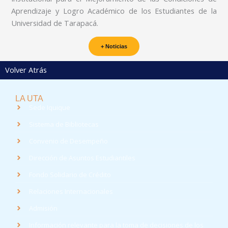
Aprendizaje y Logro Académico de los Estudiantes de la
Universidad de Tarapacá.
+ Noticias
Volver Atrás
LA UTA
Sede Iquique
Sistema de Bibliotecas
Convenio de Desempeño
Dirección de Asuntos Estudiantiles
Fondo Solidario de Crédito
Relaciones Internacionales
Admisión
Información relevante para la toma de decisiones de los