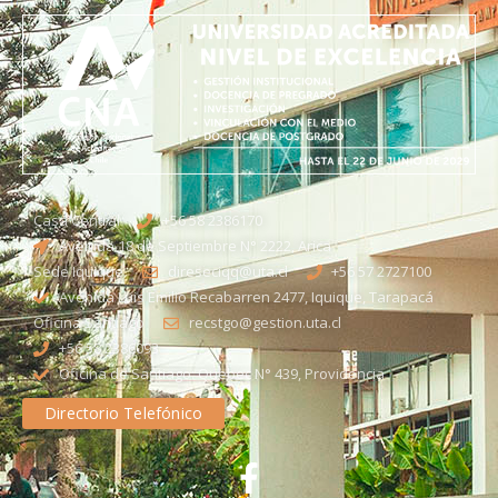
Casa Central
+56 58 2386170
Avenida 18 de Septiembre N° 2222, Arica
Sede Iquique
direseciqq@uta.cl
+56 57 2727100​
Avenida Luis Emilio Recabarren 2477, Iquique, Tarapacá
Oficina Santiago
recstgo@gestion.uta.cl
+56 58 2386093
Oficina de Santiago: Quebec N° 439, Providencia
Directorio Telefónico