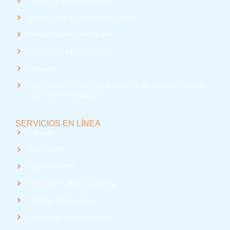
Convenio de Desempeño
Dirección de Asuntos Estudiantiles
Fondo Solidario de Crédito
Relaciones Internacionales
Admisión
Información relevante para la toma de decisiones de los
potenciales estudiantes
SERVICIOS EN LÍNEA
Intranet
Correo UTA
med
EUDEV UTA
Radio UTA - 95.9 FM en Arica
Trabaja con Nosotros
Validación de Documentos