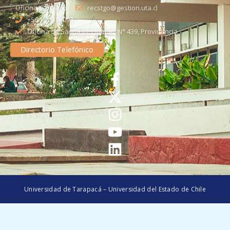
Oficina Santiago
recstgo@gestion.uta.cl
+56 58 2386093
Oficina de Santiago: Quebec N° 439, Providencia
Directorio Telefónico
Universidad de Tarapacá – Universidad del Estado de Chile