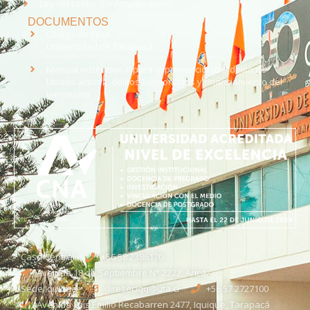
Ley del Lobby (En Actualización)
DOCUMENTOS
Código de Ética
Universidad de Tarapacá
Manual institucional para la prevención del delito de
lavado activos, delitos funcionarios y financiamiento del
terrorismo
Casa Central
+56 58 2386170
Avenida 18 de Septiembre N° 2222, Arica
Sede Iquique
direseciqq@uta.cl
+56 57 2727100​
Avenida Luis Emilio Recabarren 2477, Iquique, Tarapacá