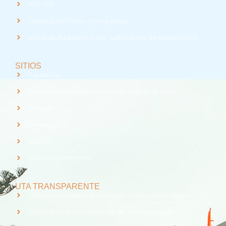
RTV UTA
Solicitud de Planes y Programas
Índice de Radiación Solar - Laboratorio de Radiación UV
SITIOS
Santander
Consorcio de Universidades del Estado de Chile
Webpay
Universia
REUNA
Consejo de Rectores
UTA TRANSPARENTE
UTA Transparente - Información Institucional Pública.
Solicitud de Información, Ley de Transparencia