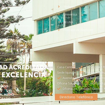
med
EV UTA
Webpay
o UTA - 95.9 FM en Arica
Universia
aja con Nosotros
REUNA
dación de Documentos
Consejo de Rectores
UTA
citud de Planes y Programas
ce de Radiación Solar -
ratorio de Radiación UV
Casa Central
+56 58 238617
Sede Iquique
direseciqq@ut
Avenida Luis Emilio Recabarre
Oficina Santiago
recstgo@ge
Oficina de Santiago: Quebec N
Directorio Telefónico