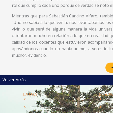
rol que cumplió cada uno porque de verdad se noto el
Mientras que para Sebastián Cancino Alfaro, también
“Uno no sabía a lo que venía, nos levantábamos los
vivir lo que será de alguna manera la vida univer
orientaron mucho en relación a lo que en realidad qu
calidad de los docentes que estuvieron acompañánd
apoyándonos cuando no había ánimo, a veces inclu
mucho”, evidenció.
+
Volver Atrás
LA UTA
SERVIC
Sede Iquique
Intr
Sistema de Bibliotecas
Corr