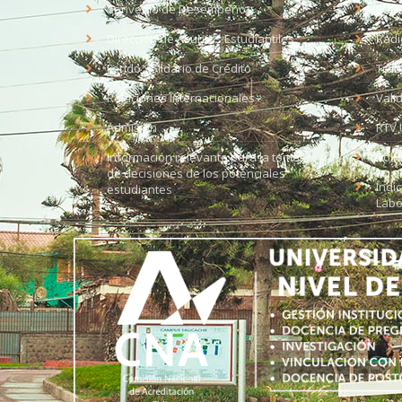
Convenio de Desempeño
EUD
Dirección de Asuntos Estudiantiles
Radi
Fondo Solidario de Crédito
Trab
Relaciones Internacionales
Vali
Admisión
RTV 
Información relevante para la toma
Soli
de decisiones de los potenciales
Índi
estudiantes
Labo