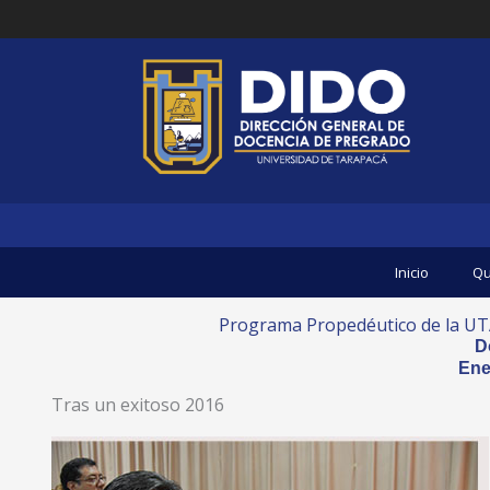
Ir
al
contenido
Inicio
Qu
Programa Propedéutico de la UT
D
Ene
Tras un exitoso 2016