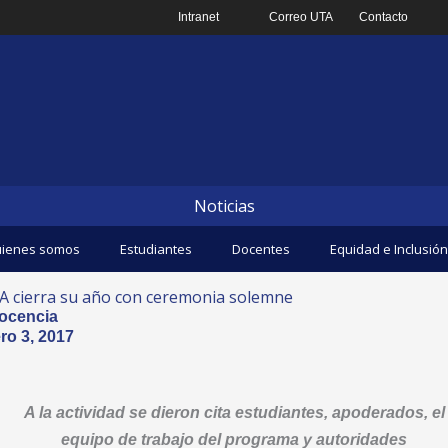
Intranet
Correo UTA
Contacto
Noticias
ienes somos
Estudiantes
Docentes
Equidad e Inclusión
A cierra su año con ceremonia solemne
ocencia
ro 3, 2017
A la actividad se dieron cita estudiantes, apoderados, el
equipo de trabajo del programa y autoridades