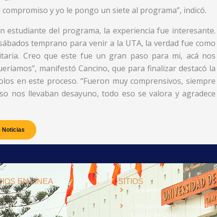
 compromiso y yo le pongo un siete al programa”, indicó.
 estudiante del programa, la experiencia fue interesante.
 sábados temprano para venir a la UTA, la verdad fue como
sitaria. Creo que este fue un gran paso para mi, acá nos
eríamos”, manifestó Cancino, que para finalizar destacó la
olos en este proceso. “Fueron muy comprensivos, siempre
so nos llevaban desayuno, todo eso se valora y agradece
 Noticias
IOS EN LÍNEA
SITIOS
anet
Santander
eo UTA
Consorcio de Universidades 
Estado de Chile