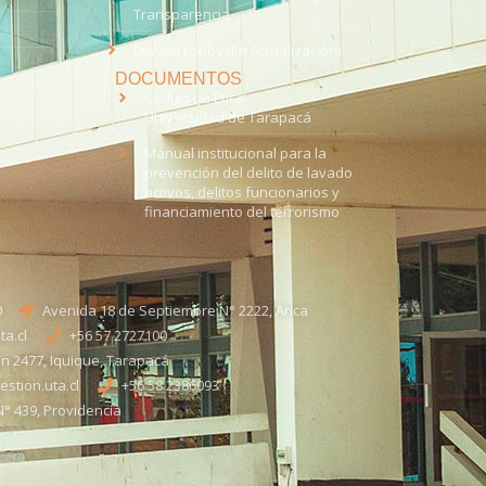
Transparencia
Ley del Lobby (En Actualización)
DOCUMENTOS
Código de Ética
Universidad de Tarapacá
Manual institucional para la
prevención del delito de lavado
activos, delitos funcionarios y
financiamiento del terrorismo
0
Avenida 18 de Septiembre N° 2222, Arica
a.cl
+56 57 2727100​
n 2477, Iquique, Tarapacá
stion.uta.cl
+56 58 2386093
° 439, Providencia