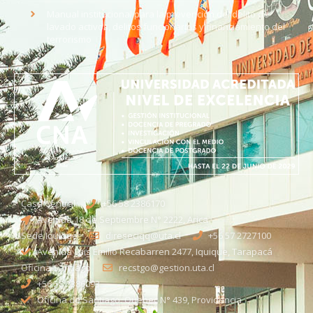
Manual institucional para la prevención del delito de
lavado activos, delitos funcionarios y financiamiento del
terrorismo
Casa Central
+56 58 2386170
Avenida 18 de Septiembre N° 2222, Arica
Sede Iquique
direseciqq@uta.cl
+56 57 2727100​
Avenida Luis Emilio Recabarren 2477, Iquique, Tarapacá
Oficina Santiago
recstgo@gestion.uta.cl
+56 58 2386093
Oficina de Santiago: Quebec N° 439, Providencia