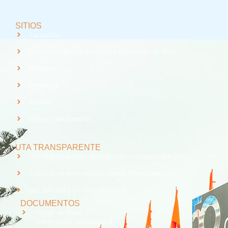
SITIOS
Santander
Consorcio de Universidades del Estado de Chile
Webpay
Universia
REUNA
Consejo de Rectores
UTA TRANSPARENTE
UTA Transparente - Información Institucional Pública.
Solicitud de Información, Ley de Transparencia
Ley del Lobby (En Actualización)
DOCUMENTOS
Código de Ética
Universidad de Tarapacá