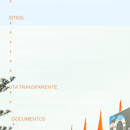
Índice de Radiación Solar - Laboratorio de Radiación UV
SITIOS
Santander
Consorcio de Universidades del Estado de Chile
Webpay
Universia
REUNA
Consejo de Rectores
UTA TRANSPARENTE
UTA Transparente - Información Institucional Pública.
Solicitud de Información, Ley de Transparencia
Ley del Lobby (En Actualización)
DOCUMENTOS
Código de Ética
Universidad de Tarapacá