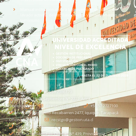
Manual institucional para la prevención del delito de
lavado activos, delitos funcionarios y financiamiento del
terrorismo
Casa Central
+56 58 2386170
Avenida 18 de Septiembre N° 2222, Arica
Sede Iquique
direseciqq@uta.cl
+56 57 2727100​
Avenida Luis Emilio Recabarren 2477, Iquique, Tarapacá
Oficina Santiago
recstgo@gestion.uta.cl
+56 58 2386093
Oficina de Santiago: Quebec N° 439, Providencia