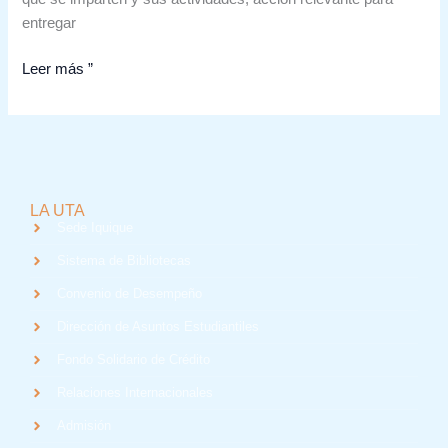
entregar
Leer más ”
LA UTA
Sede Iquique
Sistema de Bibliotecas
Convenio de Desempeño
Dirección de Asuntos Estudiantiles
Fondo Solidario de Crédito
Relaciones Internacionales
Admisión