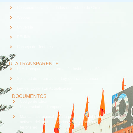
Consorcio de Universidades del Estado de Chile
Webpay
Universia
REUNA
Consejo de Rectores
UTA TRANSPARENTE
UTA Transparente - Información Institucional Pública.
Solicitud de Información, Ley de Transparencia
Ley del Lobby (En Actualización)
DOCUMENTOS
Código de Ética
Universidad de Tarapacá
Manual institucional para la prevención del delito de lavado
activos, delitos funcionarios y financiamiento del
terrorismo