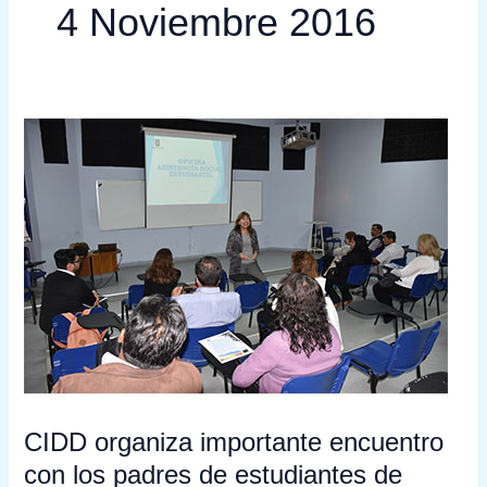
4 Noviembre 2016
CIDD
organiza
importante
encuentro
con
los
padres
de
estudiantes
de
reciente
ingreso
CIDD organiza importante encuentro
con los padres de estudiantes de