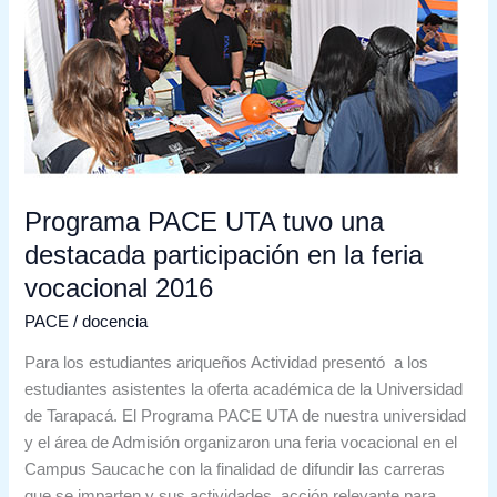
una
destacada
participación
en
la
feria
vocacional
2016
Programa PACE UTA tuvo una
destacada participación en la feria
vocacional 2016
PACE
/
docencia
Para los estudiantes ariqueños Actividad presentó a los
estudiantes asistentes la oferta académica de la Universidad
de Tarapacá. El Programa PACE UTA de nuestra universidad
y el área de Admisión organizaron una feria vocacional en el
Campus Saucache con la finalidad de difundir las carreras
que se imparten y sus actividades, acción relevante para