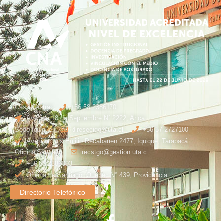
Casa Central
+56 58 2386170
Avenida 18 de Septiembre N° 2222, Arica
Sede Iquique
direseciqq@uta.cl
+56 57 2727100​
Avenida Luis Emilio Recabarren 2477, Iquique, Tarapacá
Oficina Santiago
recstgo@gestion.uta.cl
+56 58 2386093
Oficina de Santiago: Quebec N° 439, Providencia
Directorio Telefónico