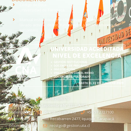
Código de Ética
Universidad de Tarapacá
Manual institucional para la prevención del delito de
lavado activos, delitos funcionarios y financiamiento del
terrorismo
Casa Central
+56 58 2386170
Avenida 18 de Septiembre N° 2222, Arica
Sede Iquique
direseciqq@uta.cl
+56 57 2727100​
Avenida Luis Emilio Recabarren 2477, Iquique, Tarapacá
Oficina Santiago
recstgo@gestion.uta.cl