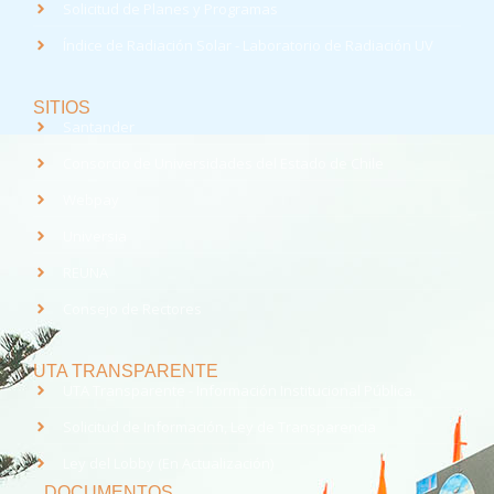
Solicitud de Planes y Programas
Índice de Radiación Solar - Laboratorio de Radiación UV
SITIOS
Santander
Consorcio de Universidades del Estado de Chile
Webpay
Universia
REUNA
Consejo de Rectores
UTA TRANSPARENTE
UTA Transparente - Información Institucional Pública.
Solicitud de Información, Ley de Transparencia
Ley del Lobby (En Actualización)
DOCUMENTOS