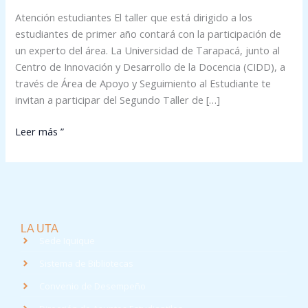
de
Atención estudiantes El taller que está dirigido a los
la
estudiantes de primer año contará con la participación de
UTA
un experto del área. La Universidad de Tarapacá, junto al
Centro de Innovación y Desarrollo de la Docencia (CIDD), a
través de Área de Apoyo y Seguimiento al Estudiante te
invitan a participar del Segundo Taller de […]
Leer más ”
LA UTA
Sede Iquique
Sistema de Bibliotecas
Convenio de Desempeño