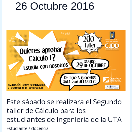
26 Octubre 2016
Este
sábado
se
realizara
el
Segundo
taller
de
Cálculo
para
Este sábado se realizara el Segundo
los
taller de Cálculo para los
estudiantes
estudiantes de Ingeniería de la UTA
de
Ingeniería
Estudiante
/
docencia