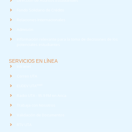
Dirección de Asuntos Estudiantiles
Fondo Solidario de Crédito
Relaciones Internacionales
Admisión
Información relevante para la toma de decisiones de los
potenciales estudiantes
SERVICIOS EN LÍNEA
Intranet
Correo UTA
med
EUDEV UTA
Radio UTA - 95.9 FM en Arica
Trabaja con Nosotros
Validación de Documentos
RTV UTA