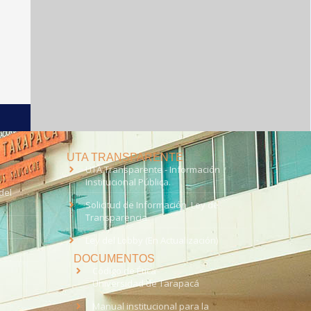
UTA TRANSPARENTE
UTA Transparente - Información
Institucional Pública.
del
Solicitud de Información, Ley de
Transparencia
Ley del Lobby (En Actualización)
DOCUMENTOS
Código de Ética
Universidad de Tarapacá
Manual institucional para la