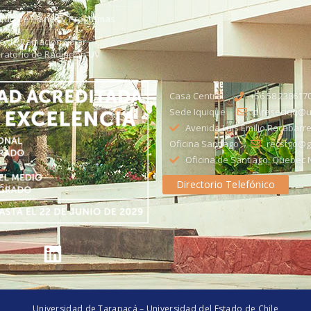
citud de Planes y Programas
ce de Radiación Solar -
ratorio de Radiación UV
Casa Central
+56 58 238617
Sede Iquique
direseciqq@ut
Avenida Luis Emilio Recabarre
Oficina Santiago
recstgo@ge
Oficina de Santiago: Quebec N
Directorio Telefónico
Universidad de Tarapacá – Universidad del Estado de Chile