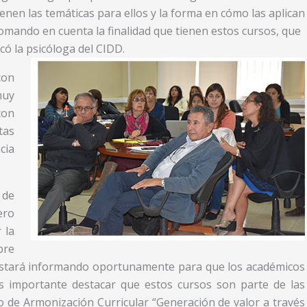
enen las temáticas para ellos y la forma en cómo las aplican
tomando en cuenta la finalidad que tienen estos cursos, que
có la psicóloga del CIDD.
con
muy
con
tas
cia
de
ero
 la
bre
 estará informando oportunamente para que los académicos
s importante destacar que estos cursos son parte de las
de Armonización Curricular “Generación de valor a través