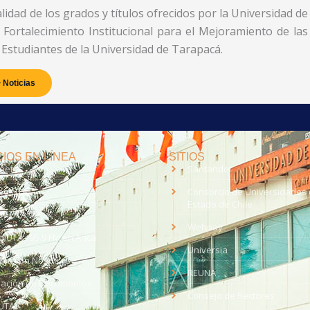
alidad de los grados y títulos ofrecidos por la Universidad de
Fortalecimiento Institucional para el Mejoramiento de las
Estudiantes de la Universidad de Tarapacá.
 Noticias
IOS EN LÍNEA
SITIOS
anet
Santander
eo UTA
Consorcio de Universidades 
Estado de Chile
med
EV UTA
Webpay
o UTA - 95.9 FM en Arica
Universia
aja con Nosotros
REUNA
dación de Documentos
Consejo de Rectores
UTA