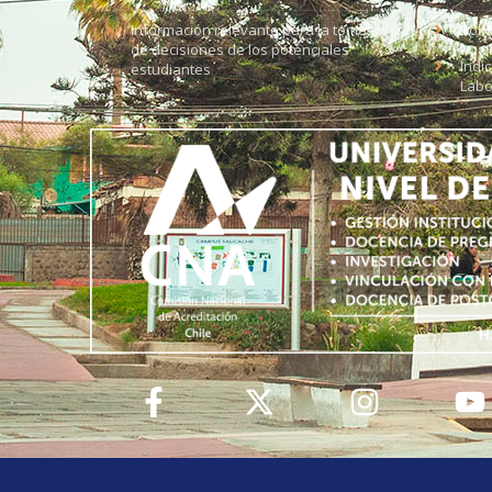
Información relevante para la toma
Soli
de decisiones de los potenciales
Índi
estudiantes
Labo