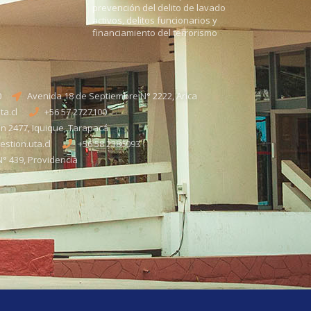
prevención del delito de lavado
activos, delitos funcionarios y
financiamiento del terrorismo
0
Avenida 18 de Septiembre N° 2222, Arica
a.cl
+56 57 2727100​
n 2477, Iquique, Tarapacá
stion.uta.cl
+56 58 2386093
° 439, Providencia