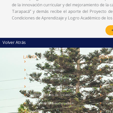
de la innovación curricular y del mejoramiento de la c
Tarapacá” y demás recibe el aporte del Proyecto de 
Condiciones de Aprendizaje y Logro Académico de los 
+
Volver Atrás
LA UTA
SERVIC
Sede Iquique
Intr
Sistema de Bibliotecas
Corr
Convenio de Desempeño
EUD
Dirección de Asuntos Estudiantiles
Radi
Fondo Solidario de Crédito
Trab
Relaciones Internacionales
Vali
Admisión
RTV 