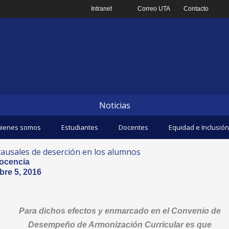
Intranet
Correo UTA
Contacto
Noticias
ienes somos
Estudiantes
Docentes
Equidad e Inclusión
causales de deserción en los alumnos
ocencia
bre 5, 2016
Para dichos efectos y enmarcado en el Convenio de
Desempeño de Armonización Curricular es que