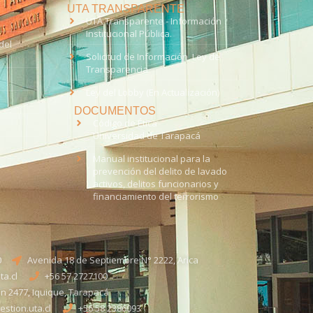
UTA TRANSPARENTE
UTA Transparente - Información
Institucional Pública.
del
Solicitud de Información, Ley de
Transparencia
Ley del Lobby (En Actualización)
DOCUMENTOS
Código de Ética
Universidad de Tarapacá
Manual institucional para la
prevención del delito de lavado
activos, delitos funcionarios y
financiamiento del terrorismo
0
Avenida 18 de Septiembre N° 2222, Arica
a.cl
+56 57 2727100​
n 2477, Iquique, Tarapacá
stion.uta.cl
+56 58 2386093