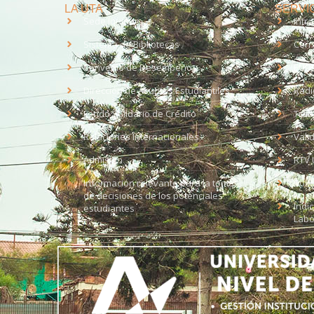
LA UTA
SERVIC
Sede Iquique
Intr
Sistema de Bibliotecas
Corr
Convenio de Desempeño
EUD
Dirección de Asuntos Estudiantiles
Radi
Fondo Solidario de Crédito
Trab
Relaciones Internacionales
Vali
Admisión
RTV 
Información relevante para la toma
Soli
de decisiones de los potenciales
Índi
estudiantes
Labo