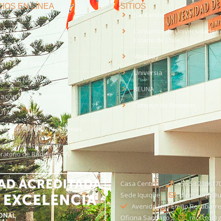
IOS EN LÍNEA
SITIOS
anet
Santander
eo UTA
Consorcio de Universidades 
Estado de Chile
med
EV UTA
Webpay
o UTA - 95.9 FM en Arica
Universia
aja con Nosotros
REUNA
dación de Documentos
Consejo de Rectores
UTA
citud de Planes y Programas
ce de Radiación Solar -
ratorio de Radiación UV
Casa Central
+56 58 238617
Sede Iquique
direseciqq@ut
Avenida Luis Emilio Recabarre
Oficina Santiago
recstgo@ge