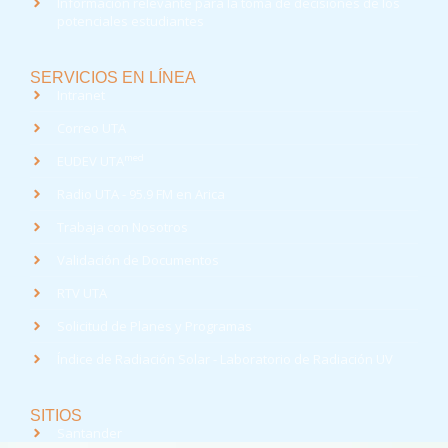
Información relevante para la toma de decisiones de los
potenciales estudiantes
SERVICIOS EN LÍNEA
Intranet
Correo UTA
med
EUDEV UTA
Radio UTA - 95.9 FM en Arica
Trabaja con Nosotros
Validación de Documentos
RTV UTA
Solicitud de Planes y Programas
Índice de Radiación Solar - Laboratorio de Radiación UV
SITIOS
Santander