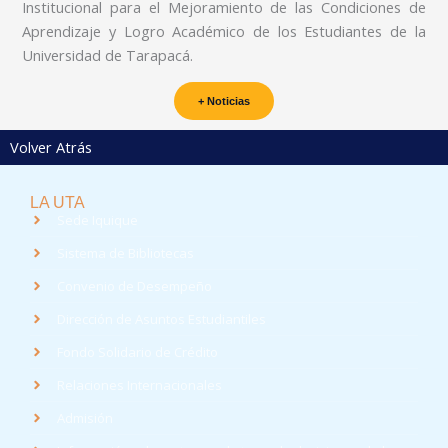
Institucional para el Mejoramiento de las Condiciones de
Aprendizaje y Logro Académico de los Estudiantes de la
Universidad de Tarapacá.
+ Noticias
Volver Atrás
LA UTA
Sede Iquique
Sistema de Bibliotecas
Convenio de Desempeño
Dirección de Asuntos Estudiantiles
Fondo Solidario de Crédito
Relaciones Internacionales
Admisión