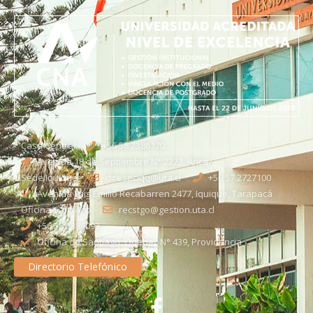
Casa Central
+56 58 2386170
Avenida 18 de Septiembre N° 2222, Arica
Sede Iquique
direseciqq@uta.cl
+56 57 2727100​
Avenida Luis Emilio Recabarren 2477, Iquique, Tarapacá
Oficina Santiago
recstgo@gestion.uta.cl
+56 58 2386093
Oficina de Santiago: Quebec N° 439, Providencia
Directorio Telefónico