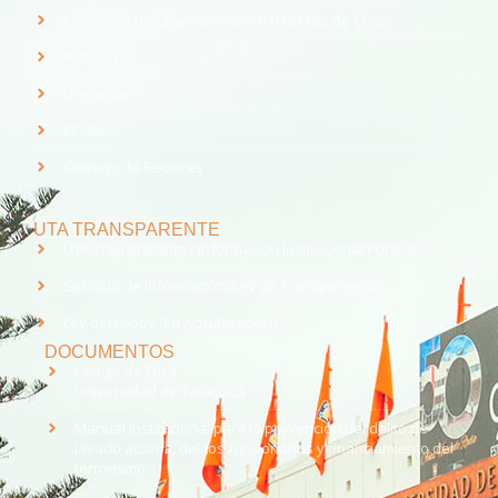
Consorcio de Universidades del Estado de Chile
Webpay
Universia
REUNA
Consejo de Rectores
UTA TRANSPARENTE
UTA Transparente - Información Institucional Pública.
Solicitud de Información, Ley de Transparencia
Ley del Lobby (En Actualización)
DOCUMENTOS
Código de Ética
Universidad de Tarapacá
Manual institucional para la prevención del delito de
lavado activos, delitos funcionarios y financiamiento del
terrorismo