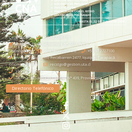
Casa Central
+56 58 2386170
Avenida 18 de Septiembre N° 2222, Arica
Sede Iquique
direseciqq@uta.cl
+56 57 2727100​
Avenida Luis Emilio Recabarren 2477, Iquique, Tarapacá
Oficina Santiago
recstgo@gestion.uta.cl
+56 58 2386093
Oficina de Santiago: Quebec N° 439, Providencia
Directorio Telefónico