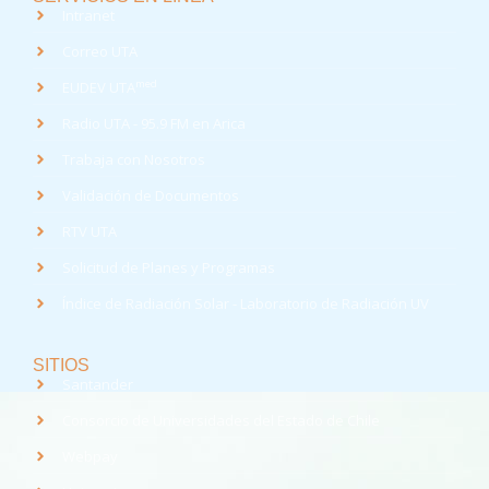
Intranet
Correo UTA
med
EUDEV UTA
Radio UTA - 95.9 FM en Arica
Trabaja con Nosotros
Validación de Documentos
RTV UTA
Solicitud de Planes y Programas
Índice de Radiación Solar - Laboratorio de Radiación UV
SITIOS
Santander
Consorcio de Universidades del Estado de Chile
Webpay