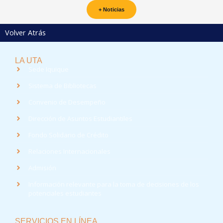
+ Noticias
Volver Atrás
LA UTA
Sede Iquique
Sistema de Bibliotecas
Convenio de Desempeño
Dirección de Asuntos Estudiantiles
Fondo Solidario de Crédito
Relaciones Internacionales
Admisión
Información relevante para la toma de decisiones de los
potenciales estudiantes
SERVICIOS EN LÍNEA