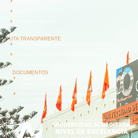
Universia
REUNA
Consejo de Rectores
UTA TRANSPARENTE
UTA Transparente - Información Institucional Pública.
Solicitud de Información, Ley de Transparencia
Ley del Lobby (En Actualización)
DOCUMENTOS
Código de Ética
Universidad de Tarapacá
Manual institucional para la prevención del delito de
lavado activos, delitos funcionarios y financiamiento del
terrorismo