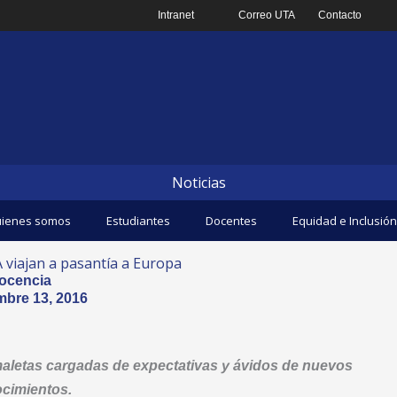
Intranet
Correo UTA
Contacto
Noticias
ienes somos
Estudiantes
Docentes
Equidad e Inclusión
 viajan a pasantía a Europa
ocencia
mbre 13, 2016
aletas cargadas de expectativas y ávidos de nuevos
cimientos.