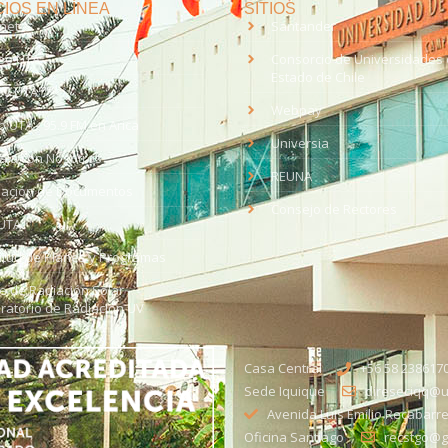
IOS EN LÍNEA
SITIOS
anet
Santander
eo UTA
Consorcio de Universidades 
Estado de Chile
med
EV UTA
Webpay
o UTA - 95.9 FM en Arica
Universia
aja con Nosotros
REUNA
dación de Documentos
Consejo de Rectores
UTA
citud de Planes y Programas
ce de Radiación Solar -
ratorio de Radiación UV
Casa Central
+56 58 238617
Sede Iquique
direseciqq@ut
Avenida Luis Emilio Recabarre
Oficina Santiago
recstgo@ge