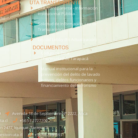
UTA TRANSPARENTE
UTA Transparente - Información
Institucional Pública.
del
Solicitud de Información, Ley de
Transparencia
Ley del Lobby (En Actualización)
DOCUMENTOS
Código de Ética
Universidad de Tarapacá
Manual institucional para la
prevención del delito de lavado
activos, delitos funcionarios y
financiamiento del terrorismo
0
Avenida 18 de Septiembre N° 2222, Arica
a.cl
+56 57 2727100​
n 2477, Iquique, Tarapacá
stion.uta.cl
+56 58 2386093