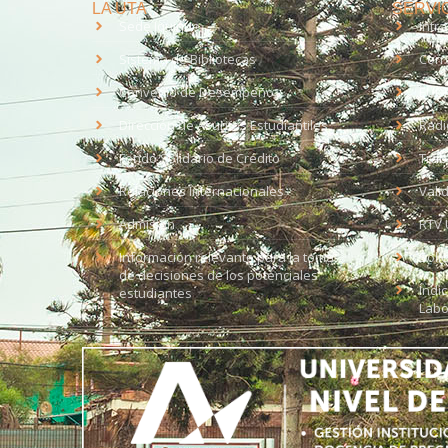
LA UTA
SERVIC
Sede Iquique
Intr
Sistema de Bibliotecas
Corr
Convenio de Desempeño
EUD
Dirección de Asuntos Estudiantiles
Radi
Fondo Solidario de Crédito
Trab
Relaciones Internacionales
Vali
Admisión
RTV 
Información relevante para la toma
Soli
de decisiones de los potenciales
Índi
estudiantes
Labo