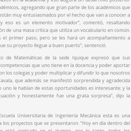
cadémicos, agregando que gran parte de los académicos que
os están muy entusiasmados por el hecho que van a conocer a
 y eso es un elemento motivador”, comentó, resaltando
ón de una masa crítica que utiliza un vocabulario en común.
es el primer paso, pero se les hará un acompañamiento a
que su proyecto llegue a buen puerto”, sentenció.
nto de Matemáticas de la sede Iquique expresó que sus
 competencias que uno tiene en la docencia y poder aportar
n los colegas y poder multiplicar y difundir lo que nosotros
Zavala, que además se manifestó sorprendida y agradecida
 uno le hablan de estas oportunidades es interesante; y la
uación y honestamente fue una grata sorpresa”, dijo la
scuela Universitaria de Ingeniería Mecánica esta es una
a los proyectos que se presentaron. “Hoy en día dentro del
e está centrado en el alumno, por lo tanto, todos los