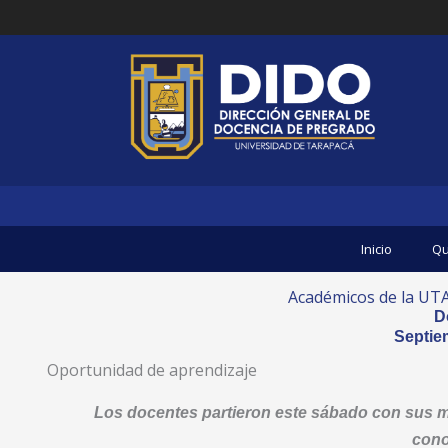
Ir
al
contenido
Inicio
Qu
Académicos de la UTA
D
Septie
Oportunidad de aprendizaje
Los docentes partieron este sábado con sus m
cono