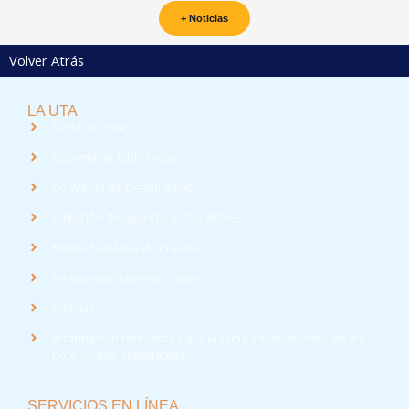
+ Noticias
Volver Atrás
LA UTA
Sede Iquique
Sistema de Bibliotecas
Convenio de Desempeño
Dirección de Asuntos Estudiantiles
Fondo Solidario de Crédito
Relaciones Internacionales
Admisión
Información relevante para la toma de decisiones de los
potenciales estudiantes
SERVICIOS EN LÍNEA