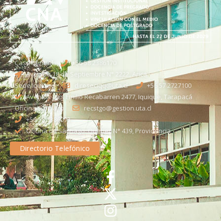
Casa Central
+56 58 2386170
Avenida 18 de Septiembre N° 2222, Arica
Sede Iquique
direseciqq@uta.cl
+56 57 2727100​
Avenida Luis Emilio Recabarren 2477, Iquique, Tarapacá
Oficina Santiago
recstgo@gestion.uta.cl
+56 58 2386093
Oficina de Santiago: Quebec N° 439, Providencia
Directorio Telefónico