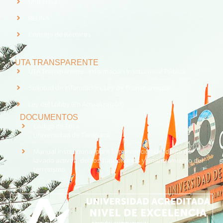
Universia
REUNA
Consejo de Rectores
UTA TRANSPARENTE
UTA Transparente - Información Institucional Pública.
Solicitud de Información, Ley de Transparencia
Ley del Lobby (En Actualización)
DOCUMENTOS
Código de Ética
Universidad de Tarapacá
Manual institucional para la prevención del delito de
lavado activos, delitos funcionarios y financiamiento del
terrorismo