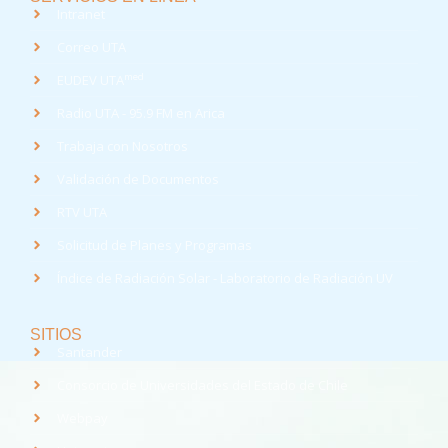
Intranet
Correo UTA
med
EUDEV UTA
Radio UTA - 95.9 FM en Arica
Trabaja con Nosotros
Validación de Documentos
RTV UTA
Solicitud de Planes y Programas
Índice de Radiación Solar - Laboratorio de Radiación UV
SITIOS
Santander
Consorcio de Universidades del Estado de Chile
Webpay