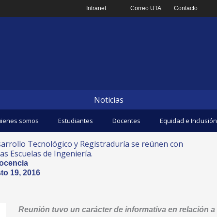
Intranet
Correo UTA
Contacto
Noticias
ienes somos
Estudiantes
Docentes
Equidad e Inclusión
sarrollo Tecnológico y Registraduría se reúnen con
as Escuelas de Ingeniería.
ocencia
to 19, 2016
Reunión tuvo un carácter de informativa en relación a