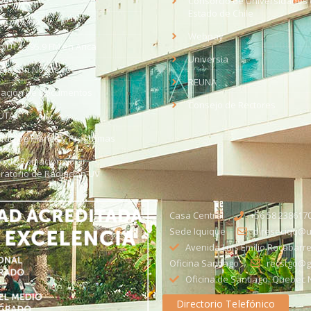
eo UTA
Consorcio de Universidades 
Estado de Chile
med
EV UTA
Webpay
o UTA - 95.9 FM en Arica
Universia
aja con Nosotros
REUNA
dación de Documentos
Consejo de Rectores
UTA
citud de Planes y Programas
ce de Radiación Solar -
ratorio de Radiación UV
Casa Central
+56 58 238617
Sede Iquique
direseciqq@ut
Avenida Luis Emilio Recabarre
Oficina Santiago
recstgo@ge
Oficina de Santiago: Quebec N
Directorio Telefónico