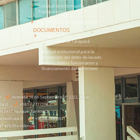
del
Solicitud de Información, Ley de
Transparencia
Ley del Lobby (En Actualización)
DOCUMENTOS
Código de Ética
Universidad de Tarapacá
Manual institucional para la
prevención del delito de lavado
activos, delitos funcionarios y
financiamiento del terrorismo
0
Avenida 18 de Septiembre N° 2222, Arica
a.cl
+56 57 2727100​
n 2477, Iquique, Tarapacá
stion.uta.cl
+56 58 2386093
° 439, Providencia