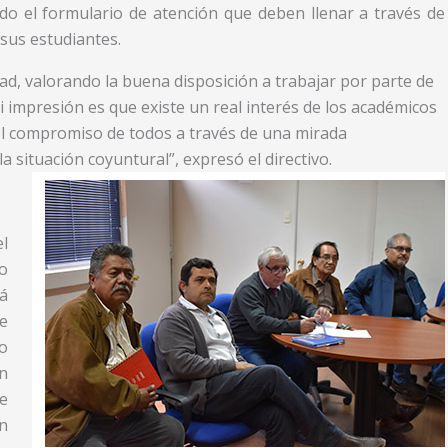
do el formulario de atención que deben llenar a través de
sus estudiantes.
vidad, valorando la buena disposición a trabajar por parte de
Mi impresión es que existe un real interés de los académicos
del compromiso de todos a través de una mirada
la situación coyuntural”, expresó el directivo.
el
o
á
e
o
ón
e
n