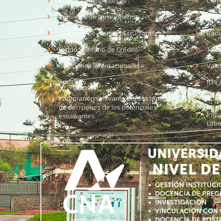
Sistema de Bibliotecas
Corr
Convenio de Desempeño
EUD
Dirección de Asuntos Estudiantiles
Radi
Fondo Solidario de Crédito
Trab
Relaciones Internacionales
Vali
Admisión
RTV 
Información relevante para la toma
Soli
de decisiones de los potenciales
Índi
estudiantes
Labo