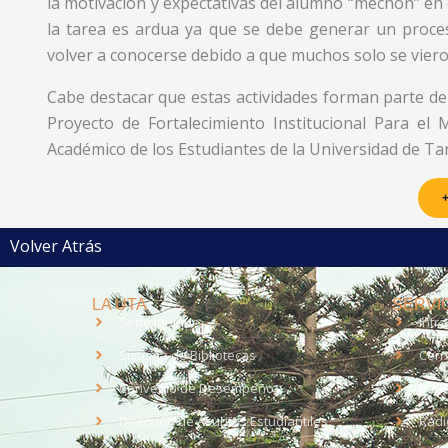
la motivación y expectativas del alumno “mechón” en 
la tarea es ardua ya que se debe generar un proc
volver a conocerse debido a que muchos solo se viero
Cabe destacar que estas actividades forman parte de
Proyecto de Fortalecimiento Institucional Para el
Académico de los Estudiantes de la Universidad de Ta
+
Volver Atrás
LA UTA
SERVIC
Sede Iquique
Intr
Sistema de Bibliotecas
Corr
Convenio de Desempeño
EUD
Dirección de Asuntos Estudiantiles
Radi