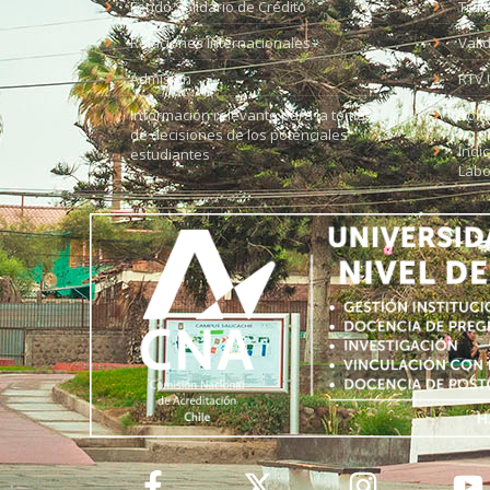
Fondo Solidario de Crédito
Trab
Relaciones Internacionales
Vali
Admisión
RTV 
Información relevante para la toma
Soli
de decisiones de los potenciales
Índi
estudiantes
Labo