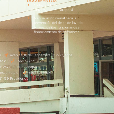
DOCUMENTOS
Código de Ética
Universidad de Tarapacá
Manual institucional para la
prevención del delito de lavado
activos, delitos funcionarios y
financiamiento del terrorismo
0
Avenida 18 de Septiembre N° 2222, Arica
a.cl
+56 57 2727100​
n 2477, Iquique, Tarapacá
stion.uta.cl
+56 58 2386093
° 439, Providencia