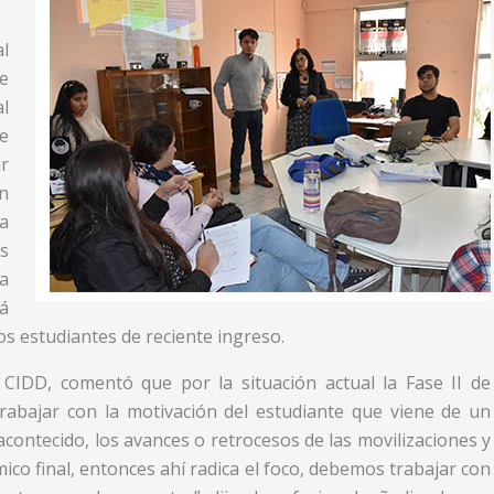
l
e
l
e
r
n
a
s
a
tá
s estudiantes de reciente ingreso.
CIDD, comentó que por la situación actual la Fase II de
rabajar con la motivación del estudiante que viene de un
acontecido, los avances o retrocesos de las movilizaciones y
ico final, entonces ahí radica el foco, debemos trabajar con