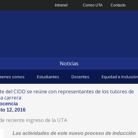
Intranet
Correo UTA
Contacto
Noticias
ienes somos
Estudiantes
Docentes
Equidad e Inclusión
e del CIDD se reúne con representantes de los tutores de
a carrera
ocencia
to 12, 2016
 de reciente ingreso de la UTA
Las actividades de este nuevo proceso de inducción