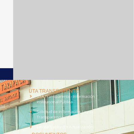
UTA TRANSPARENTE
UTA Transparente - Información
Institucional Pública.
del
Solicitud de Información, Ley de
Transparencia
Ley del Lobby (En Actualización)