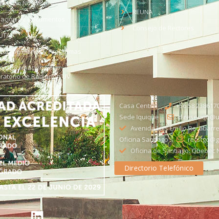
aja con Nosotros
REUNA
dación de Documentos
Consejo de Rectores
UTA
citud de Planes y Programas
ce de Radiación Solar -
ratorio de Radiación UV
Casa Central
+56 58 238617
Sede Iquique
direseciqq@ut
Avenida Luis Emilio Recabarre
Oficina Santiago
recstgo@ge
Oficina de Santiago: Quebec N
Directorio Telefónico