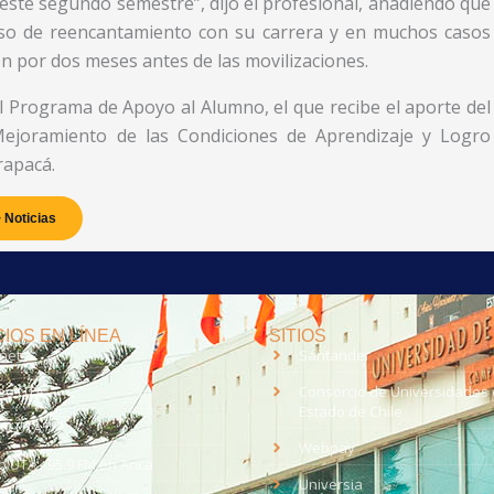
este segundo semestre”, dijo el profesional, añadiendo que
eso de reencantamiento con su carrera y en muchos casos
n por dos meses antes de las movilizaciones.
l Programa de Apoyo al Alumno, el que recibe el aporte del
 Mejoramiento de las Condiciones de Aprendizaje y Logro
rapacá.
 Noticias
IOS EN LÍNEA
SITIOS
anet
Santander
eo UTA
Consorcio de Universidades 
Estado de Chile
med
EV UTA
Webpay
o UTA - 95.9 FM en Arica
Universia