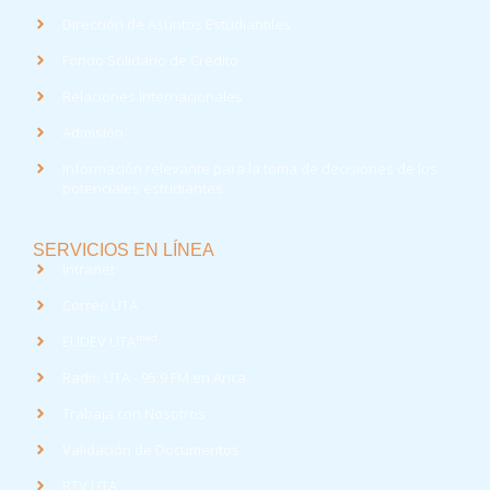
Dirección de Asuntos Estudiantiles
Fondo Solidario de Crédito
Relaciones Internacionales
Admisión
Información relevante para la toma de decisiones de los
potenciales estudiantes
SERVICIOS EN LÍNEA
Intranet
Correo UTA
med
EUDEV UTA
Radio UTA - 95.9 FM en Arica
Trabaja con Nosotros
Validación de Documentos
RTV UTA