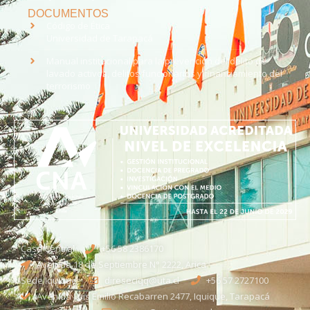
DOCUMENTOS
Código de Ética
Universidad de Tarapacá
Manual institucional para la prevención del delito de
lavado activos, delitos funcionarios y financiamiento del
terrorismo
Casa Central
+56 58 2386170
Avenida 18 de Septiembre N° 2222, Arica
Sede Iquique
direseciqq@uta.cl
+56 57 2727100​
Avenida Luis Emilio Recabarren 2477, Iquique, Tarapacá