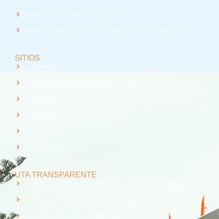
Solicitud de Planes y Programas
Índice de Radiación Solar - Laboratorio de Radiación UV
SITIOS
Santander
Consorcio de Universidades del Estado de Chile
Webpay
Universia
REUNA
Consejo de Rectores
UTA TRANSPARENTE
UTA Transparente - Información Institucional Pública.
Solicitud de Información, Ley de Transparencia
Ley del Lobby (En Actualización)