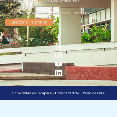
Oficina Santiago
recstgo@gestion.uta.cl
+56 58 2386093
Oficina de Santiago: Quebec N° 439, Providencia
Directorio Telefónico
Universidad de Tarapacá – Universidad del Estado de Chile