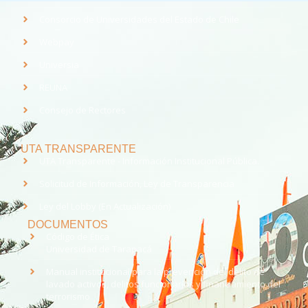
Consorcio de Universidades del Estado de Chile
Webpay
Universia
REUNA
Consejo de Rectores
UTA TRANSPARENTE
UTA Transparente - Información Institucional Pública.
Solicitud de Información, Ley de Transparencia
Ley del Lobby (En Actualización)
DOCUMENTOS
Código de Ética
Universidad de Tarapacá
Manual institucional para la prevención del delito de
lavado activos, delitos funcionarios y financiamiento del
terrorismo