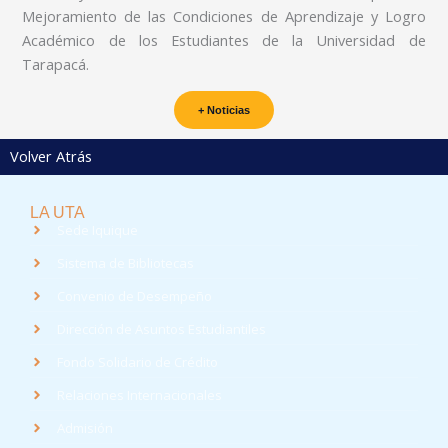
Mejoramiento de las Condiciones de Aprendizaje y Logro
Académico de los Estudiantes de la Universidad de
Tarapacá.
+ Noticias
Volver Atrás
LA UTA
Sede Iquique
Sistema de Bibliotecas
Convenio de Desempeño
Dirección de Asuntos Estudiantiles
Fondo Solidario de Crédito
Relaciones Internacionales
Admisión