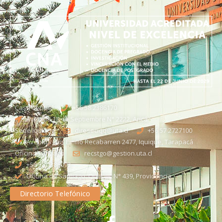
Casa Central
+56 58 2386170
Avenida 18 de Septiembre N° 2222, Arica
Sede Iquique
direseciqq@uta.cl
+56 57 2727100​
Avenida Luis Emilio Recabarren 2477, Iquique, Tarapacá
Oficina Santiago
recstgo@gestion.uta.cl
+56 58 2386093
Oficina de Santiago: Quebec N° 439, Providencia
Directorio Telefónico