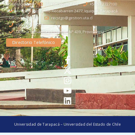
Sede Iquique
direseciqq@uta.cl
+56 57 2727100​
Avenida Luis Emilio Recabarren 2477, Iquique, Tarapacá
Oficina Santiago
recstgo@gestion.uta.cl
+56 58 2386093
Oficina de Santiago: Quebec N° 439, Providencia
Directorio Telefónico
Universidad de Tarapacá – Universidad del Estado de Chile