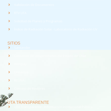
Validación de Documentos
RTV UTA
Solicitud de Planes y Programas
Índice de Radiación Solar - Laboratorio de Radiación UV
SITIOS
Santander
Consorcio de Universidades del Estado de Chile
Webpay
Universia
REUNA
Consejo de Rectores
UTA TRANSPARENTE
UTA Transparente - Información Institucional Pública.