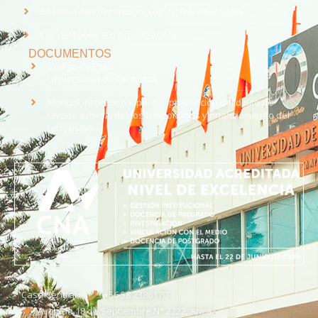
Solicitud de Información, Ley de Transparencia
Ley del Lobby (En Actualización)
DOCUMENTOS
Código de Ética
Universidad de Tarapacá
Manual institucional para la prevención del delito de
lavado activos, delitos funcionarios y financiamiento del
terrorismo
Casa Central
+56 58 2386170
Avenida 18 de Septiembre N° 2222, Arica