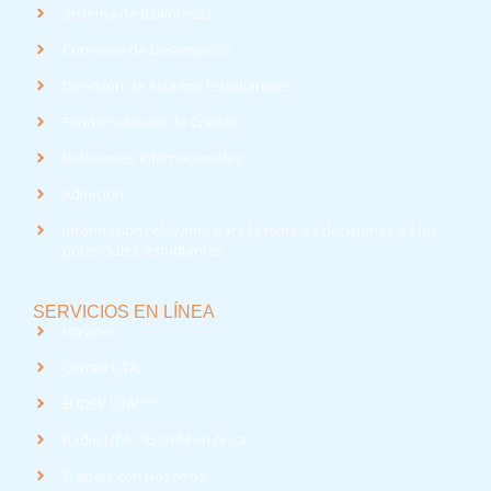
Sistema de Bibliotecas
Convenio de Desempeño
Dirección de Asuntos Estudiantiles
Fondo Solidario de Crédito
Relaciones Internacionales
Admisión
Información relevante para la toma de decisiones de los
potenciales estudiantes
SERVICIOS EN LÍNEA
Intranet
Correo UTA
med
EUDEV UTA
Radio UTA - 95.9 FM en Arica
Trabaja con Nosotros