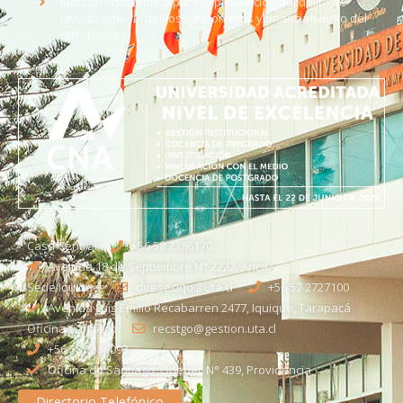
Manual institucional para la prevención del delito de
lavado activos, delitos funcionarios y financiamiento del
terrorismo
Casa Central
+56 58 2386170
Avenida 18 de Septiembre N° 2222, Arica
Sede Iquique
direseciqq@uta.cl
+56 57 2727100​
Avenida Luis Emilio Recabarren 2477, Iquique, Tarapacá
Oficina Santiago
recstgo@gestion.uta.cl
+56 58 2386093
Oficina de Santiago: Quebec N° 439, Providencia
Directorio Telefónico