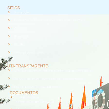
SITIOS
Santander
Consorcio de Universidades del Estado de Chile
Webpay
Universia
REUNA
Consejo de Rectores
UTA TRANSPARENTE
UTA Transparente - Información Institucional Pública.
Solicitud de Información, Ley de Transparencia
Ley del Lobby (En Actualización)
DOCUMENTOS
Código de Ética
Universidad de Tarapacá