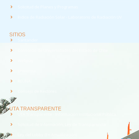
Solicitud de Planes y Programas
Índice de Radiación Solar - Laboratorio de Radiación UV
SITIOS
Santander
Consorcio de Universidades del Estado de Chile
Webpay
Universia
REUNA
Consejo de Rectores
UTA TRANSPARENTE
UTA Transparente - Información Institucional Pública.
Solicitud de Información, Ley de Transparencia
Ley del Lobby (En Actualización)