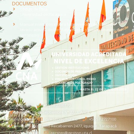
DOCUMENTOS
Código de Ética
Universidad de Tarapacá
Manual institucional para la prevención del delito de
lavado activos, delitos funcionarios y financiamiento del
terrorismo
Casa Central
+56 58 2386170
Avenida 18 de Septiembre N° 2222, Arica
Sede Iquique
direseciqq@uta.cl
+56 57 2727100​
Avenida Luis Emilio Recabarren 2477, Iquique, Tarapacá
Oficina Santiago
recstgo@gestion.uta.cl