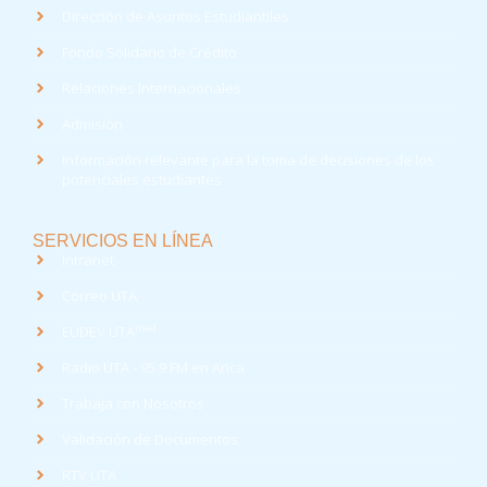
Dirección de Asuntos Estudiantiles
Fondo Solidario de Crédito
Relaciones Internacionales
Admisión
Información relevante para la toma de decisiones de los
potenciales estudiantes
SERVICIOS EN LÍNEA
Intranet
Correo UTA
med
EUDEV UTA
Radio UTA - 95.9 FM en Arica
Trabaja con Nosotros
Validación de Documentos
RTV UTA