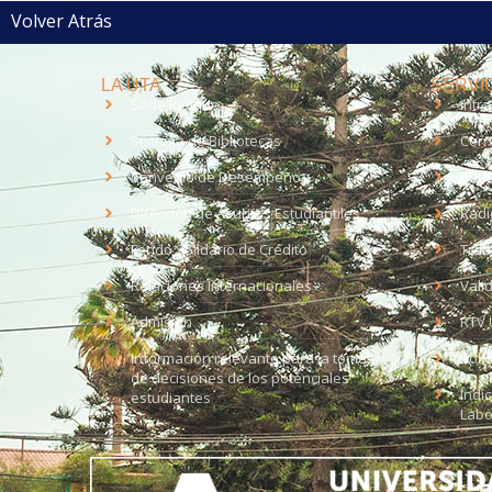
Volver Atrás
LA UTA
SERVIC
Sede Iquique
Intr
Sistema de Bibliotecas
Corr
Convenio de Desempeño
EUD
Dirección de Asuntos Estudiantiles
Radi
Fondo Solidario de Crédito
Trab
Relaciones Internacionales
Vali
Admisión
RTV 
Información relevante para la toma
Soli
de decisiones de los potenciales
Índi
estudiantes
Labo