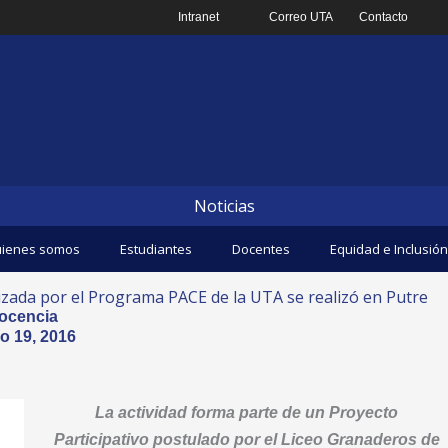
Intranet
Correo UTA
Contacto
Noticias
ienes somos
Estudiantes
Docentes
Equidad e Inclusión
nizada por el Programa PACE de la UTA se realizó en Putre
ocencia
o 19, 2016
La actividad forma parte de un Proyecto
Participativo postulado por el Liceo Granaderos de