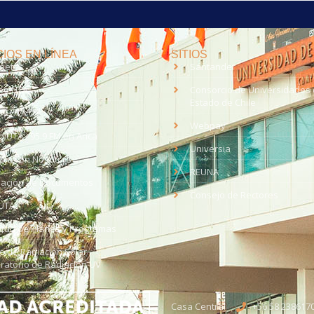
IOS EN LÍNEA
SITIOS
anet
Santander
eo UTA
Consorcio de Universidades 
Estado de Chile
med
EV UTA
Webpay
o UTA - 95.9 FM en Arica
Universia
aja con Nosotros
REUNA
dación de Documentos
Consejo de Rectores
UTA
citud de Planes y Programas
ce de Radiación Solar -
ratorio de Radiación UV
Casa Central
+56 58 238617