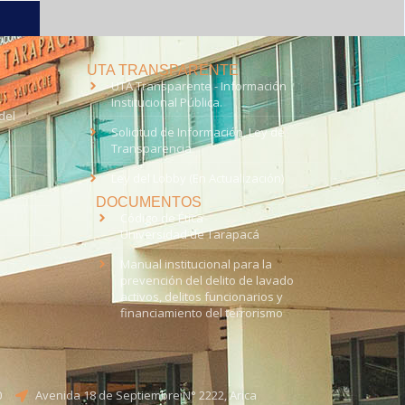
UTA TRANSPARENTE
UTA Transparente - Información
Institucional Pública.
del
Solicitud de Información, Ley de
Transparencia
Ley del Lobby (En Actualización)
DOCUMENTOS
Código de Ética
Universidad de Tarapacá
Manual institucional para la
prevención del delito de lavado
activos, delitos funcionarios y
financiamiento del terrorismo
0
Avenida 18 de Septiembre N° 2222, Arica