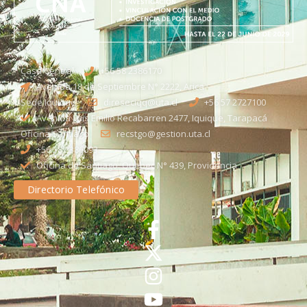
Casa Central
+56 58 2386170
Avenida 18 de Septiembre N° 2222, Arica
Sede Iquique
direseciqq@uta.cl
+56 57 2727100​
Avenida Luis Emilio Recabarren 2477, Iquique, Tarapacá
Oficina Santiago
recstgo@gestion.uta.cl
+56 58 2386093
Oficina de Santiago: Quebec N° 439, Providencia
Directorio Telefónico