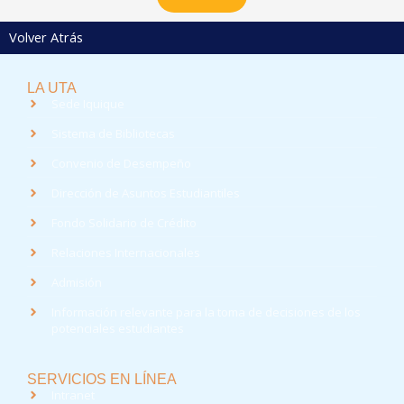
Volver Atrás
LA UTA
Sede Iquique
Sistema de Bibliotecas
Convenio de Desempeño
Dirección de Asuntos Estudiantiles
Fondo Solidario de Crédito
Relaciones Internacionales
Admisión
Información relevante para la toma de decisiones de los
potenciales estudiantes
SERVICIOS EN LÍNEA
Intranet