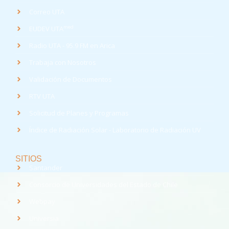
Correo UTA
med
EUDEV UTA
Radio UTA - 95.9 FM en Arica
Trabaja con Nosotros
Validación de Documentos
RTV UTA
Solicitud de Planes y Programas
Índice de Radiación Solar - Laboratorio de Radiación UV
SITIOS
Santander
Consorcio de Universidades del Estado de Chile
Webpay
Universia