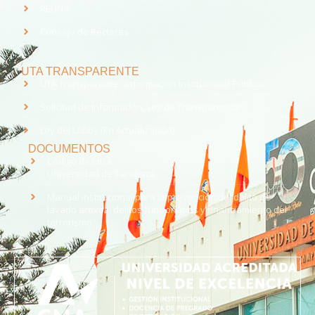
REUNA
Consejo de Rectores
UTA TRANSPARENTE
UTA Transparente - Información Institucional Pública.
Solicitud de Información, Ley de Transparencia
Ley del Lobby (En Actualización)
DOCUMENTOS
Código de Ética
Universidad de Tarapacá
Manual institucional para la prevención del delito de
lavado activos, delitos funcionarios y financiamiento del
terrorismo