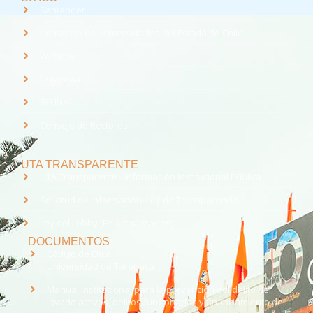
Santander
Consorcio de Universidades del Estado de Chile
Webpay
Universia
REUNA
Consejo de Rectores
UTA TRANSPARENTE
UTA Transparente - Información Institucional Pública.
Solicitud de Información, Ley de Transparencia
Ley del Lobby (En Actualización)
DOCUMENTOS
Código de Ética
Universidad de Tarapacá
Manual institucional para la prevención del delito de
lavado activos, delitos funcionarios y financiamiento del