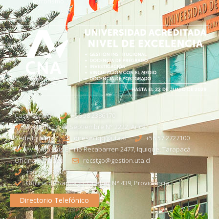
terrorismo
Casa Central
+56 58 2386170
Avenida 18 de Septiembre N° 2222, Arica
Sede Iquique
direseciqq@uta.cl
+56 57 2727100​
Avenida Luis Emilio Recabarren 2477, Iquique, Tarapacá
Oficina Santiago
recstgo@gestion.uta.cl
+56 58 2386093
Oficina de Santiago: Quebec N° 439, Providencia
Directorio Telefónico