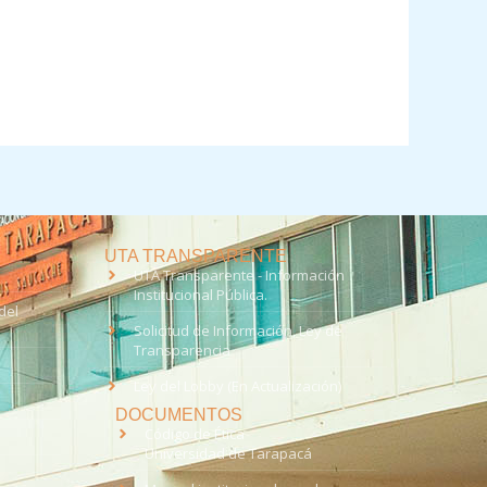
UTA TRANSPARENTE
UTA Transparente - Información
Institucional Pública.
del
Solicitud de Información, Ley de
Transparencia
Ley del Lobby (En Actualización)
DOCUMENTOS
Código de Ética
Universidad de Tarapacá