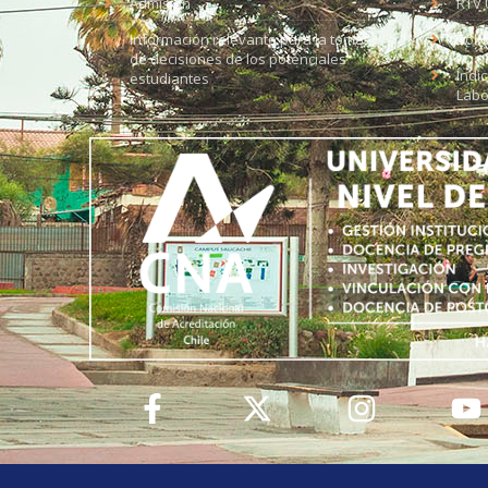
Admisión
RTV 
Información relevante para la toma
Soli
de decisiones de los potenciales
Índi
estudiantes
Labo