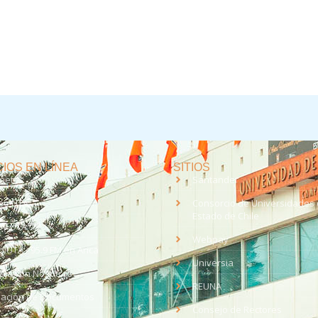
IOS EN LÍNEA
SITIOS
anet
Santander
eo UTA
Consorcio de Universidades 
Estado de Chile
med
EV UTA
Webpay
o UTA - 95.9 FM en Arica
Universia
aja con Nosotros
REUNA
dación de Documentos
Consejo de Rectores