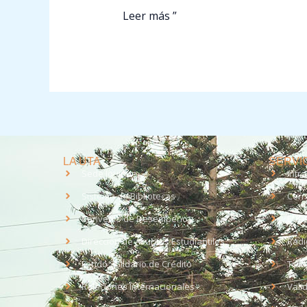
Leer más ”
LA UTA
SERVIC
Sede Iquique
Intr
Sistema de Bibliotecas
Corr
Convenio de Desempeño
EUD
Dirección de Asuntos Estudiantiles
Radi
Fondo Solidario de Crédito
Trab
Relaciones Internacionales
Vali