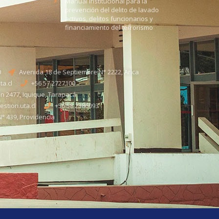
Manual institucional para la
prevención del delito de lavado
activos, delitos funcionarios y
financiamiento del terrorismo
0
Avenida 18 de Septiembre N° 2222, Arica
a.cl
+56 57 2727100​
n 2477, Iquique, Tarapacá
stion.uta.cl
+56 58 2386093
° 439, Providencia