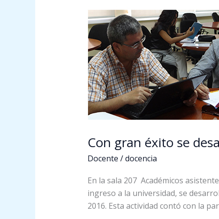
Con
gran
éxito
se
desarrolló
Jornada
de
Inducción
Académica
2016
Con gran éxito se des
Docente
/
docencia
En la sala 207 Académicos asistente
ingreso a la universidad, se desarr
2016. Esta actividad contó con la par