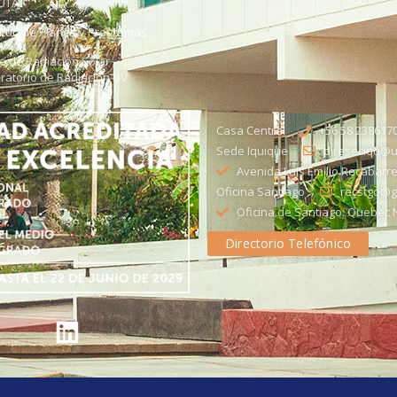
UTA
citud de Planes y Programas
ce de Radiación Solar -
ratorio de Radiación UV
Casa Central
+56 58 238617
Sede Iquique
direseciqq@ut
Avenida Luis Emilio Recabarre
Oficina Santiago
recstgo@ge
Oficina de Santiago: Quebec N
Directorio Telefónico